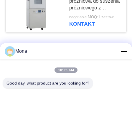
próżniowa do suszenia
próżniowego z
gorącym powietrzem
negotiable MOQ:1 zestaw
KONTAKT
popularne kategorie
Wszystko
Mona
Maszyna do prób
Uniwersalna
10:25 AM
rozciągania
maszyna testująca
Good day, what product are you looking for?
Maszyna do prób
Maszyna do badania
rozciągania
materiałów
Maszyna do
Maszyna do badania
testowania kompresji
przyczepności