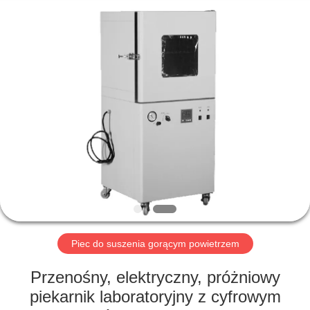
Perfect
International
Instruments
Co.,
Ltd.
All
Rights
Reserved.
DOM
PRODUKTY
FILMY
POKAZ
VR
Piec do suszenia gorącym powietrzem
O
Przenośny, elektryczny, próżniowy
NAS
piekarnik laboratoryjny z cyfrowym