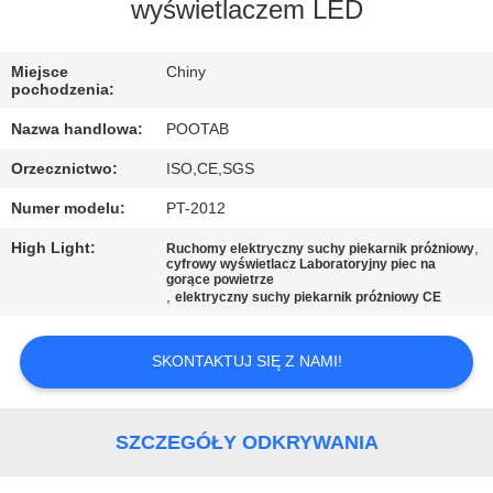
wyświetlaczem LED
WYCIECZKA
PO
Miejsce
Chiny
pochodzenia:
FABRYCE
Nazwa handlowa:
POOTAB
Orzecznictwo:
ISO,CE,SGS
KONTROLA
Numer modelu:
PT-2012
JAKOŚCI
High Light:
,
Ruchomy elektryczny suchy piekarnik próżniowy
cyfrowy wyświetlacz Laboratoryjny piec na
POPROSIĆ
gorące powietrze
,
elektryczny suchy piekarnik próżniowy CE
O
WYCENĘ
SKONTAKTUJ SIĘ Z NAMI!
SITEMAP
SZCZEGÓŁY ODKRYWANIA