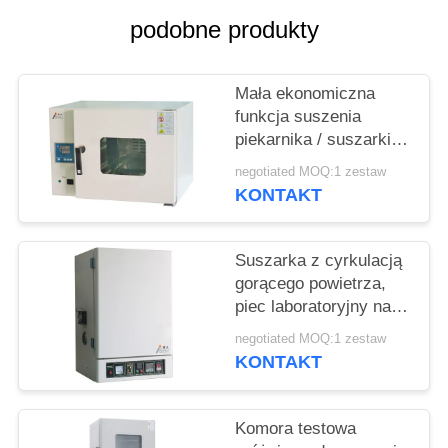
PRIVACY
podobne produkty
POLICY
Mała ekonomiczna
funkcja suszenia
piekarnika / suszarki
do suszenia gorącym
negotiated MOQ:1 zestaw
powietrzem
KONTAKT
Suszarka z cyrkulacją
gorącego powietrza,
piec laboratoryjny na
gorące powietrze
negotiated MOQ:1 zestaw
KONTAKT
Komora testowa