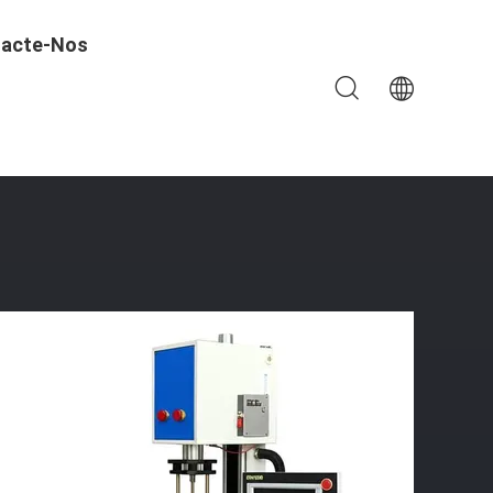
acte-Nos
z Fornecimento De Energia 1PH E Precisão Da Força De