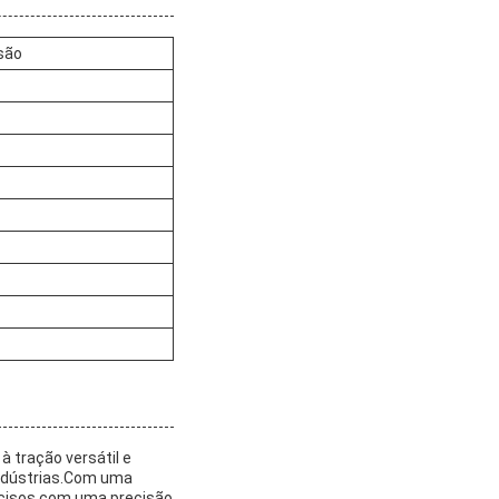
são
à tração versátil e
indústrias.Com uma
ecisos com uma precisão