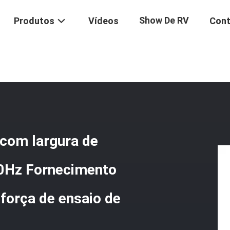
Show De RV
Produtos
Vídeos
Cont
a De Ensaio De Tensão Com Largura De Ensaio De 650 Mm AC220V/50H
 com largura de
0Hz Fornecimento
 força de ensaio de