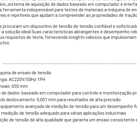
rio.,sistema de aquisição de dados baseado em computador e interfa
ferramenta indispensável para testes de materiais.a máquina de en
áveis e repetíveis que ajudam a compreender as propriedades de traçã
ue procuram um dispositivo de tensão de tensão confiável e sofistica
 a solução ideal.Suas características abrangentes e desempenho robus
us requisitos de teste, fornecendo insights valiosos que impulsionam
utos.
quina de ensaio de tensão
rgia: AC220V/50Hz 1PH
nsaio: 650 mm
o de dados: baseado em computador para controlo e monitorização pr
do deslocamento: 0,001 mm para resultados de alta precisão
quipamento avançado de medição de tensão para um desempenho fi
 medição de tensão adequado para várias aplicações industriais
ão de tensão de alta qualidade que garanta um ensaio consistente e