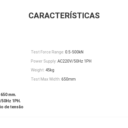
CARACTERÍSTICAS
Test Force Range:
0.5-500kN
Power Supply:
AC220V/50Hz 1PH
Weight:
45kg
Test Max Width:
650mm
,
e 650 mm
,
V/50Hz 1PH
io de tensão