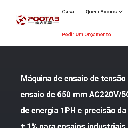
Casa
Quem Somos
Casa
/
Produtos
/
Máquina Do Teste De Tensão
/
Máquin
Pedir Um Orçamento
Ensaio De ± 1% Para Ensaios Industriais
Máquina de ensaio de tensão
ensaio de 650 mm AC220V/5
de energia 1PH e precisão da
± 1% para ensaios industriais