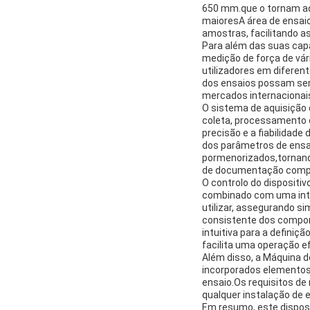
650 mm.que o tornam ade
maioresA área de ensaio
amostras, facilitando as
Para além das suas capa
medição de força de vári
utilizadores em diferen
dos ensaios possam ser
mercados internacionais
O sistema de aquisição
coleta, processamento 
precisão e a fiabilidad
dos parâmetros de ensai
pormenorizados,tornand
de documentação compl
O controlo do dispositi
combinado com uma inte
utilizar, assegurando 
consistente dos compon
intuitiva para a defini
facilita uma operação e
Além disso, a Máquina d
incorporados elementos
ensaio.Os requisitos de
qualquer instalação de e
Em resumo, este disposi