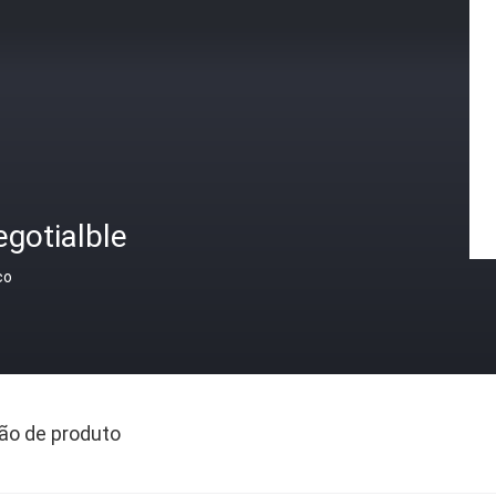
gotialble
ço
ão de produto