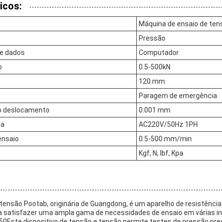
icos:
Máquina de ensaio de ten
Pressão
de dados
Computador
o
0.5-500kN
120 mm
Paragem de emergência
o deslocamento
0.001 mm
ia
AC220V/50Hz 1PH
ensaio
0.5-500 mm/min
Kgf, N, lbf, Kpa
tensão Pootab, originária de Guangdong, é um aparelho de resistência 
ra satisfazer uma ampla gama de necessidades de ensaio em várias 
50Este dispositivo de tensão e tensão permite testes de pressão pr