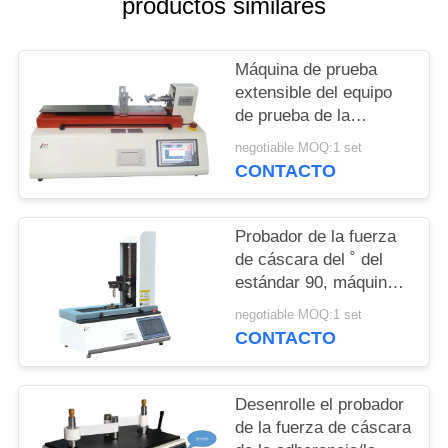
productos similares
MAPA
DEL
Máquina de prueba
extensible del equipo
SITIO
de prueba de la
cáscara de la correa
negotiable MOQ:1 set
que lleva, del
PRIVACY
CONTACTO
pegamento y de la
POLICY
película horizontal
Probador de la fuerza
de cáscara del ˚ del
estándar 90, máquina
de la prueba de la
negotiable MOQ:1 set
cáscara de la fuerza
CONTACTO
del lanzamiento
Desenrolle el probador
de la fuerza de cáscara