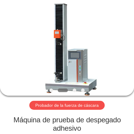
2026
Perfect
International
Instruments
Co.,
Ltd.
All
Rights
HOGAR
Reserved.
PRODUCTOS
VÍDEOS
DEMOSTRACIÓN
DE
VR
Probador de la fuerza de cáscara
Máquina de prueba de despegado
SOBRE
adhesivo