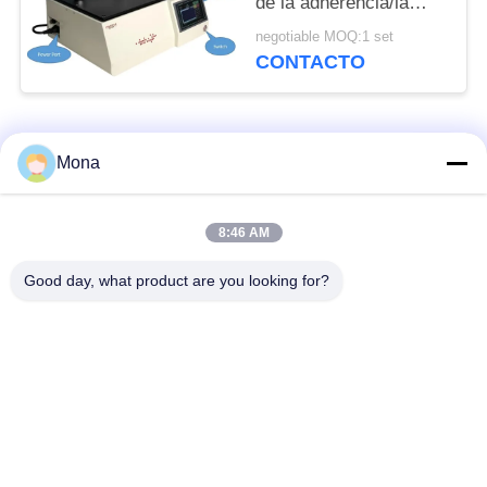
de la adherencia/la
cinta piezosensible de
negotiable MOQ:1 set
alta velocidad
CONTACTO
desenrollan el probador
de la fuerza
Categorías Populares
Todos
Mona
máquina de la prueba
Máquina universal de
8:46 AM
de tensión
prueba
Good day, what product are you looking for?
Máquina de prueba
Material prueba
tracción
máquina
Máquina de pruebas
Máquina de prueba
de compresión
de la adherencia