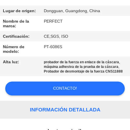
NOSOTROS
Lugar de origen:
Dongguan, Guangdong, China
VIAJE
Nombre de la
PERFECT
marca:
DE
Certificación:
CE,SGS, ISO
LA
Número de
PT-6086S
FÁBRICA
modelo:
Alta luz:
,
probador de la fuerza en enlace de la cáscara
CONTROL
,
máquina adhesiva de la prueba de la cáscara
Probador de desmontaje de la fuerza CNS11888
DE
CALIDAD
CONTACTO!
PIDA
INFORMACIÓN DETALLADA
UNA
CITA