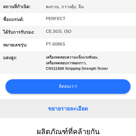
สถานที่กำเนิด:
ตงกวน, กวางตุ้ง, จีน
เกี่ยว
PERFECT
ชื่อแบรนด์:
กับ
CE,SGS, ISO
ได้รับการรับรอง:
เรา
PT-6086S
หมายเลขรุ่น:
,
แสงสูง:
เครื่องทดสอบความแข็งแรงพันธะ
ทัวร์
,
เครื่องทดสอบการลอกกาว
CNS11888 Stripping Strength Tester
โรงงาน
ติดต่อเรา!
ควบคุม
ขยายรายละเอียด
คุณภาพ
ผลิตภัณฑ์ที่คล้ายกัน