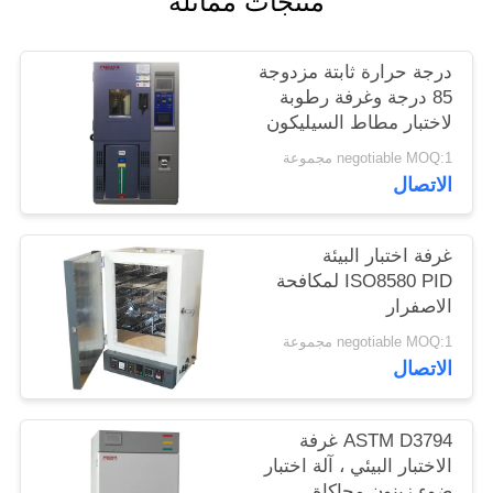
منتجات مماثلة
الموقع
درجة حرارة ثابتة مزدوجة
PRIVACY
85 درجة وغرفة رطوبة
لاختبار مطاط السيليكون
POLICY
/ الغراء
negotiable MOQ:1 مجموعة
الاتصال
غرفة اختبار البيئة
ISO8580 PID لمكافحة
الاصفرار
negotiable MOQ:1 مجموعة
الاتصال
ASTM D3794 غرفة
الاختبار البيئي ، آلة اختبار
ضوء زينون محاكاة