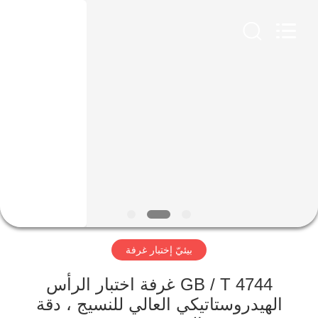
Perfect
International
Instruments
Co.,
Ltd.
All
Rights
Reserved.
بيت
منتجات
أشرطة
فيديو
عرض
بيئيّ إختبار غرفة
الواقع
الافتراضي
GB / T 4744 غرفة اختبار الرأس
الهيدروستاتيكي العالي للنسيج ، دقة