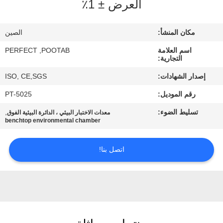
العرض ± 1٪
معلومات
عنا
مكان المنشأ:
الصين
اسم العلامة
PERFECT ,POOTAB
جولة
التجارية:
في
إصدار الشهادات:
ISO, CE,SGS
المعمل
رقم الموديل:
PT-5025
تسليط الضوء:
,
معدات الاختبار البيئي ، الدائرة البيئية الفوق
رقابة
benchtop environmental chamber
جودة
اتصل بنا!
اطلب
اقتباس
خريطة