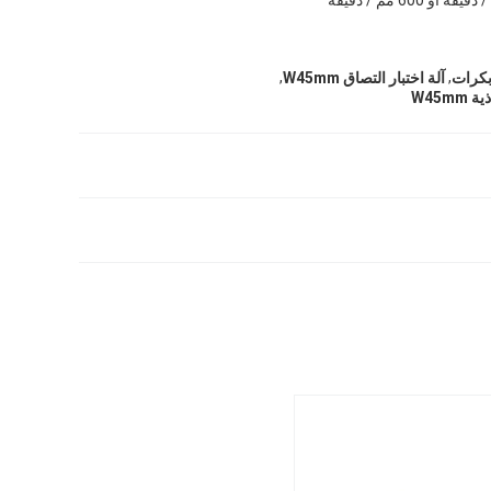
,
,
آلة اختبار التصاق W45mm
W45m