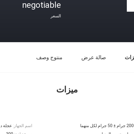
negotiable
السعر
زات
صالة عرض
منتوج وصف
ميزات
اسم الجهاز:
عجلة دو
سرعة لفة:
300 مم / دقيقة أو 600 مم / دقيقة