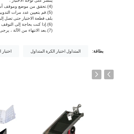
ينتشر على لوحة الاختبار ؛
(4).تحقق من موضع وموقف أسطوانة الدرفلة (يمكن تحميل وتفريغ الأسطوانة بسهولة) لجعلها في حالة دحرجة عادية ؛
(5).قم بتعيين عدد مرات التدوير وسرعة التدحرج على شاشة اللمس ، اضغط على زر البدء في شاشة اللمس ، وستتم عجلة التمرير تلقائيًا
بلف قطعة الاختبار حتى تصل إلى الع
(6).إذا كنت بحاجة إلى التوقف عن التدحرج أثناء عملية التدحرج ، يمكنك الضغط على زر التوقف لتحقيق هذه الوظيفة ؛
(7).بعد الانتهاء من الآلة ، يرجى قطع التيار الكهربائي ، وتنظيف البقايا الموجودة على الجهاز ، والحفاظ على نظافتها.
بطاقة:
المتداول اختبار الكرة المتداول
اختبار 