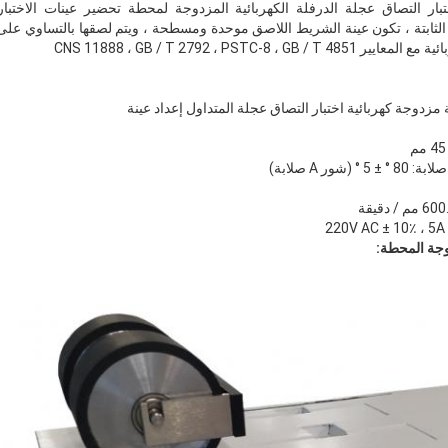
بار التصاق عجلة الدرفلة الكهربائية المزدوجة لمحطة تحضير عينات الاختبا
لثابتة ، تكون عينة الشريط اللاصق موحدة ومسطحة ، ويتم لصقها بالتساوي على رك
CNS 11888 ، GB / T 2792 ، PSTC-8
وجة المحطة: