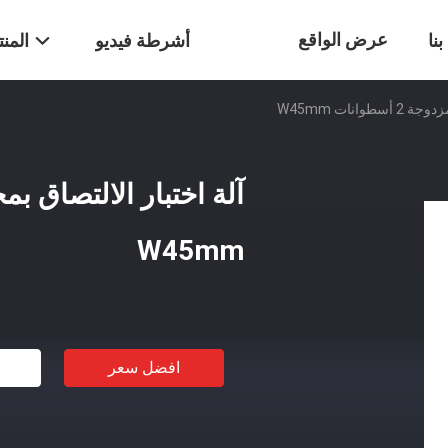
عرض الواقع
نا
أشرطة فيديو
المن
وانات W45mm
الافتراضي
W45mm
افضل سعر