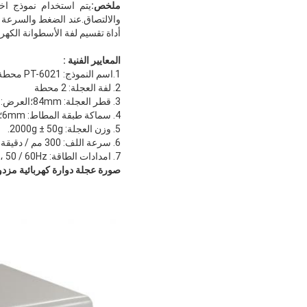
ملخص:
يتم استخدام نموذج اخت
والالتصاق.عند الضغط والسرعة ا
أداة تقسيم لفة الأسطوانة الكهربائية مع المعايير  ، GB / T 4851
المعايير الفنية :
1.اسم النموذج: PT-6021 محطة مزدوجة كهربائية اختبار التصاق عجلة المتداول إعداد عينة
2. لفة العجلة: 2 محطة
3. قطر العجلة: 84mm؛العرض: 45 مم
4. سماكة طبقة المطاط: 6mm؛صلابة: 80 ° ± 5 ° (شور A صلابة)
5. وزن العجلة: 2000g ± 50g.
6. سرعة اللف: 300 مم / دقيقة.600 مم / دقيقة
7. امدادات الطاقة: 220V AC ± 10٪ ، 5A ، 50 / 60Hz
صورة عجلة دوارة كهربائية مزد