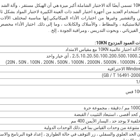
آلة الشد ذات العمود المزدوج 10KN تسمى أيضًا آلة الاختبار الشاملة.أكبر ميزة هي أن الهيكل مستقر ، و
تخدام العديد من أجهزة اختبار الشد ذات العينة الكبيرة لاختبار المواد بشكل ثاب
التقشير وغيرها من اختبارات الأداء الميكانيكي.إنها مناسبة لمختلف الآلات الف
 البلاستيكية ، والمطاط ، والأسلاك والكابلات ، وما إلى ذلك. اختبار الأداء مخص
ر الفيزيائي ، وبحوث التدريس ، ومراقبة الجودة ، إلخ. .
لعمود المزدوج 10KN:
تداد
2،5،10،20،50،100،200،500،10 ، أي خيار واحد
1
فية لا يوجد حد ، اليسار الأيمن 400 مم
تنوعة من وحدات القياس بما في ذلك الوحدات الدولية
ن الحد العلوي والسفلي ، زر التوقف في حالة الطوارئ ، إعداد قوة البرنامج والاست