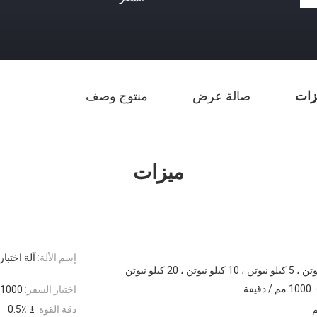
زات
صالة عرض
منتوج وصف
ميزات
إسم الألة:
آلة اختبار
اختبار السفر:
1000 مم ، استبعاد القبضة / المشبك
دقة القوة:
± 0.5٪