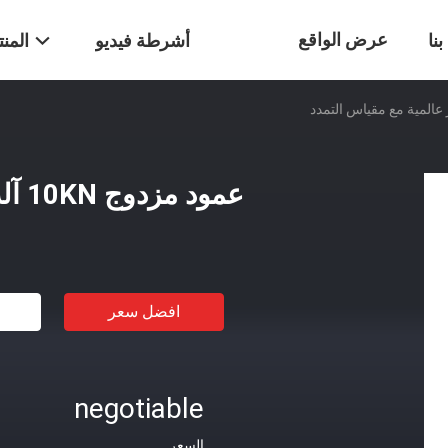
عرض الواقع
نا
أشرطة فيديو
المن
الافتراضي
عمود مزدوج 10KN آلة اختبار عالمية مع مقياس التمدد
افضل سعر
negotiable
السعر