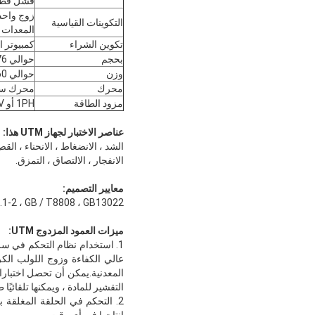
فشل قطعة
التكوينات القياسية
المعدات ، دليل 
تكوين الشراء
كمبيوتر ا
بحجم
حوالي 76 × 46 × 160 سم (العرض × العمق × الارتفاع)
وزن
حوالي 160 كجم
محرك
محرك سيرف
مزود الطاقة
1PH أو AC220V أو 50 / 60Hz أو 10A أو كما هو محدد
عناصر الاختبار لجهاز UTM هذا:
الشد ، الانضغاط ، الانحناء ، ال
الانفجار ، الالتصاق ، التمزق.
معايير التصميم:
.1-2 ، GB / T8808 ، GB13022
ميزات العمود المزدوج UTM:
1. استخدام نظام التحكم في سر
عالي الكفاءة وزوج اللولب الكر
المعدنية.يمكن أن تحصل اختبارات
التقشير للمادة ، ويمكنها تلقائيًا
2. التحكم في الحلقة المغلقة ب