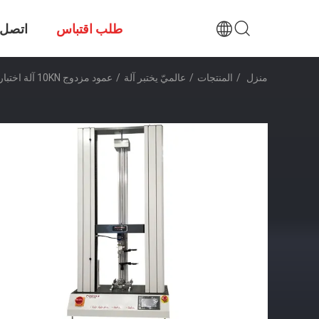
طلب اقتباس
اتصل ب
منزل
/
المنتجات
/
عالميّ يختبر آلة
/
عمود مزدوج 10KN آلة اختبار عالمية مع مقياس التمدد