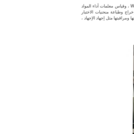
3. اعتماد كمبيوتر العلامة التجارية ومجهز ببرنامج خاص لآلة الاختبار العالمية الإلكترونية لنظام التشغيل Windows ، وقياس معلمات أداء المواد
إخراج وطباعة منحنيات الاختبار
ا ومراقبتها مثل إجهاد الإجهاد ،