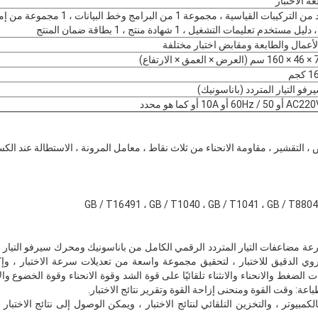
 الاختبار
زوج واحد من التركيبات القياسية ، مجموعة 1 من البرامج وخط 
مستخدم تعليمات التشغيل ، 1 شهادة منتج ، 1 بطاقة ضمان المنتج
لأعمال والطابعة ومقابض اختبار مختلفة
و التيار المتردد (باناسونيك)
قص ، التقشير ، مقاومة الانحناء من ثلاث نقاط ، معامل المرونة ، الاستطالة عند الك
GB / T16491 ، GB / T1040 ، GB / T1041 ، GB / T8804
عة مضاعفات التيار المتردد الرقمي الكامل من باناسونيك ومحرك سيرفو التيار 
وي الدقيق للاختبار ، لتحقيق مجموعة واسعة من تعديلات سرعة الاختبار ، وإك
 الضغط والانحناء والانثناء تلقائيًا على قوة الشد وقوة الانحناء وقوة الخضوع و
 طباعة: وقت القوة ومنحنى إزاحة القوة وتقرير نتائج الاختبار.
الكمبيوتر ، والتخزين التلقائي لنتائج الاختبار ، ويمكن الوصول إلى نتائج الاختب