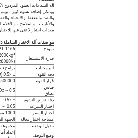
ويمكن إضافة تشوه كبير ، ويتم اس
والشد والضغط والانحناء والقص و
والأنابيب ، والملامح ، والأفلام
معدات اختبار لا غنى عنها للاختبا
مواصفات آلة الاختبار الشاملة ذات ا
نموذج
PT-1166 آلة اختبار عالمية 10KN مع مقياس الام
00،2000kgf
قدرة الاستشعار
(20N ، 50N ، 100N ، 200N ، 500N ، 1000N ، 2000N ، 5000N ، 10000N ، 20000N)
البرمجيات
برامج Windows الاحترافية
دقة القوة
± 0.5٪ (GB / T 16491-2008)
قرار القوة
/500000
قياس
0.5 ~ 100٪ فس
نطاق
دقة عرض التشوه
± 0.5٪
اختبار السرعة
0.05 ～ 1000 مم / دقيقة ، مجموعة حرة
اختبار السفر
1000 مم كحد أقصى ، استبعاد التثبيت / القبضة
مساحة اختبار فعالة
الجبهة الخل
تبديل الوحدة
مجموعة م
إعداد أما
وضع التوقف