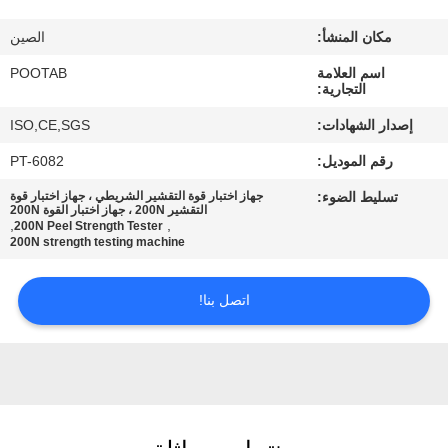
معلومات
مكان المنشأ:
الصين
عنا
اسم العلامة
POOTAB
التجارية:
جولة
إصدار الشهادات:
ISO,CE,SGS
في
رقم الموديل:
PT-6082
المعمل
تسليط الضوء:
جهاز اختبار قوة التقشير الشريطي ، جهاز اختبار قوة
التقشير 200N ، جهاز اختبار القوة 200N
,
,
200N Peel Strength Tester
رقابة
200N strength testing machine
جودة
اتصل بنا!
اطلب
اقتباس
خريطة