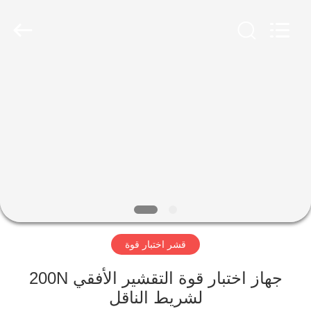
Perfect
International
Instruments
Co.,
Ltd.
All
Rights
Reserved.
بيت
منتجات
أشرطة
فيديو
عرض
قشر اختبار قوة
الواقع
الافتراضي
جهاز اختبار قوة التقشير الأفقي 200N
لشريط الناقل