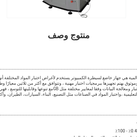
منتوج وصف
اختبار PT-1100-100 العالمية هي جهاز خاضع لسيطرة الكمبيوتر يستخدم لأغراض اختبار المواد المختلف
و GB228-2002 ،وتدعم الاختبار ومعالجة البيانات وفقا لمعايير مختلفة مثل 
عليمية ،واختبار المواد في الصناعات مثل التصنيع، البناء، السيارات، الطيران، وأك