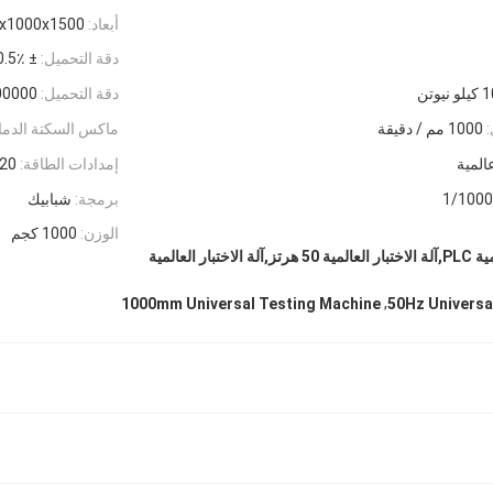
أبعاد:
000x1000x1500
دقة التحميل:
± 0.5٪
نيوتن
دقة التحميل:
00000
1000 مم / دقيقة
ماكس السكتة الدماغ
عالمية
إمدادات الطاقة:
220 فولت/0
1/1000
برمجة:
شبابيك
الوزن:
1000 كجم
آلة اختبار الضغط العالمية PLC,آلة الاختبار العالمية 50 هرتز,آلة الاختبار العالمية
,
1000mm Universal Testing Machine
50Hz Universa