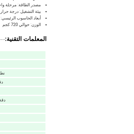
مصدر الطاقة: مرحلة واحدة، 220V ± 10٪، 50 هرتز؛ الطاقة:
بيئة التشغيل: درجة حرارة الغرفة -35 درجة مئوية، الرطوبة 
أبعاد الحاسوب الرئيسي: حوالي 830 × 550
الوزن: حوالي 720 كجم
المعلمات التقنية:
نطا
دق
دقة