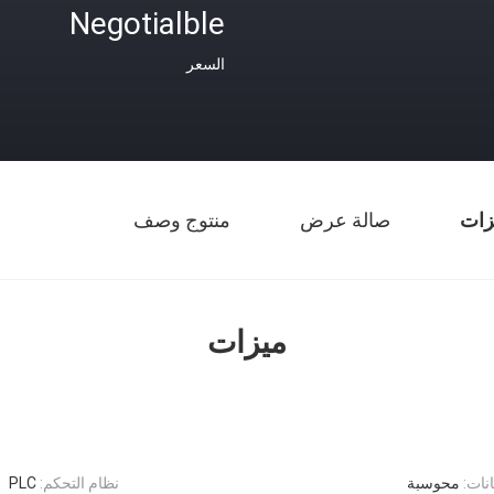
Negotialble
السعر
زات
صالة عرض
منتوج وصف
ميزات
نات:
محوسبة
نظام التحكم:
PLC