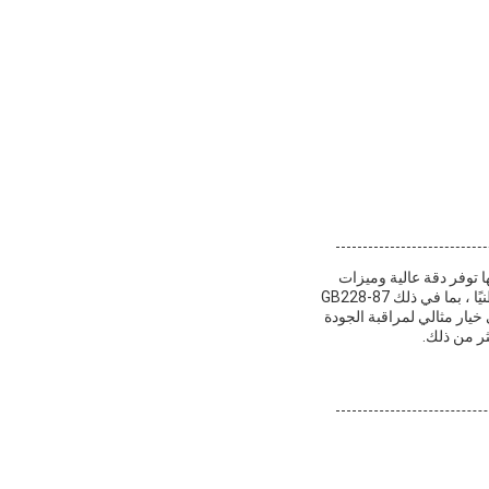
ة.أنها توفر دقة عالية وميزات
متقدمة لتوفير سحب دقيق وموثوق بهتم تجهيزها ببرمجيات اختبار مهنية ، وتتوافق مع أكثر من ثلاثين معيارًا وطنيًا ، بما في ذلك GB228-87
GBمع تنوعها وقابليتها للتوسع ، فهي خيار مثالي لمراقبة الجودة
ثر من ذلك.