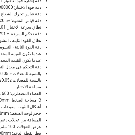
دقة إشارة قوة الاختبار: أفضل من ± 1٪ من ا
دقة قوة الاختبار: 1/300000 (متواصلة أو تعادل 6 مستويات)
دقة قياس تحرك الشعاع العرض
دقة قياس التشوه: ±0.5٪ (في نطاق 0.2 - 10mm)
نطاق سرعة الاختبار: 0.01 - 500mm/min، قابلة للتعديل باستمرار
دقة تحكم السرعة: ± 1% (0.01 - 10mm/min) ؛ ± 0.5% (10 - 500mm/min)
نطاق القوة الثابتة ، التشوه الثا
دقة القوة الثابتة ، التشوه
عندما تكون القيمة المحددة < 10% FS ، ضمن حدود ± 1.0٪ من الق
عندما تكون القيمة المحددة ≥10%FS، ضمن نطاق ±0.1% من القيم
دقة التحكم في معدل الت
بالنسبة للمعدلات < 0.05%FS، ضمن نطاق ±2.0% من القيمة المحددة
بالنسبة للمعدلات ≥0.05%FS، ضمن حدود ±0.5% من القيمة المحددة
مساحة الاختبار:
الفضاء المضطرب: 600 ملم
B. مساحة الضغط: 700mm
أشكال التثبيت: مقبضات الحبل، الفك المسط
حجم لوحة الضغط: φ100mm
المسافة بين عجلات دعم اختبار 
عرض العجلات: 100 ملم
قطر نقطة الدعم: φ30mm