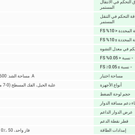
ق التحكم في الانتقال
المستمر
دقة التحكم في التنقل
المستمر
محددة < 10% FS
محددة ≥ 10% FS
حكم في معدل التشوه
- نسبة < 0.05% FS
- نسبة ≥ 0.05٪ FS
مساحة اختبار
A. مساحة الشد: 600 mm B. مساحة الضغط: 700 mm
أنواع الأجهزة
علبة الحبل، الفك المسطح (0-7 ملم) ، الفك المستدير (Ø4-Ø7 ملم)
حجم لوحة الضغط
ناء دعم مسافة الدوار
عرض الدوار الداعم
قطر نقطة الدعم
إمدادات الطاقة
فاز واحد، 220V ± 10٪، 50 هرتز، الطاقة: 3 كيلوواط