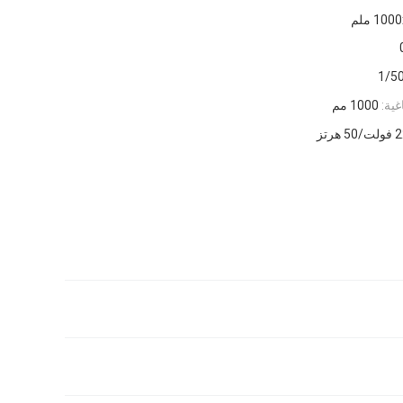
1 ملم
1/5
ية:
1000 مم
5 هرتز