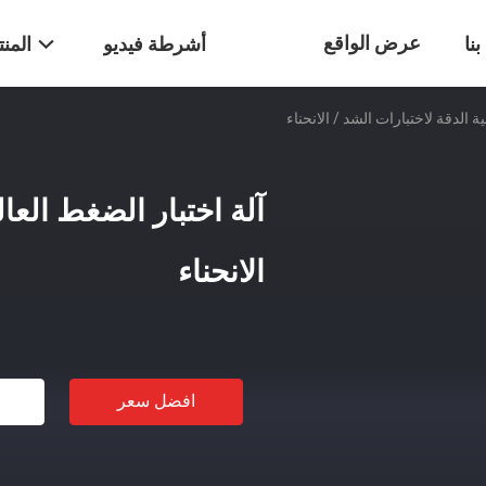
عرض الواقع
نا
أشرطة فيديو
المن
ة الدقة لاختبارات الشد / الانحناء
الافتراضي
آلة اختبار الضغط العال
الانحناء
افضل سعر