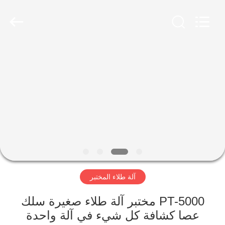
Perfect
International
Instruments
Co.,
Ltd.
All
Rights
Reserved.
بيت
منتجات
أشرطة
فيديو
عرض
آلة طلاء المختبر
الواقع
الافتراضي
PT-5000 مختبر آلة طلاء صغيرة سلك
عصا كشافة كل شيء في آلة واحدة