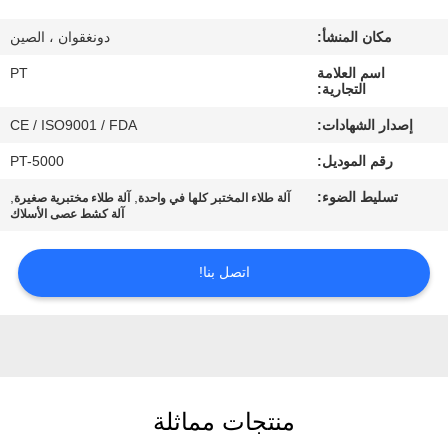
معلومات
مكان المنشأ:
دونغقوان ، الصين
عنا
اسم العلامة
PT
التجارية:
جولة
إصدار الشهادات:
CE / ISO9001 / FDA
في
رقم الموديل:
PT-5000
المعمل
تسليط الضوء:
,
,
آلة طلاء المختبر كلها في واحدة
آلة طلاء مختبرية صغيرة
آلة كشط عصى الأسلاك
رقابة
جودة
اتصل بنا!
اطلب
اقتباس
منتجات مماثلة
خريطة