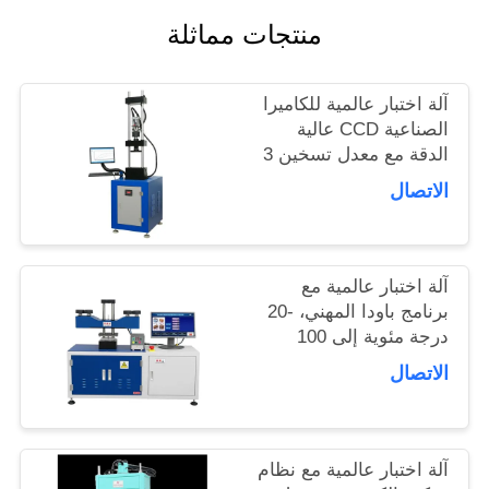
اطلب
منتجات مماثلة
اقتباس
آلة اختبار عالمية للكاميرا
الصناعية CCD عالية
خريطة
الدقة مع معدل تسخين 3
درجة مئوية في الدقيقة
الاتصال
الموقع
ودقة القوة ± 0.5 ٪
PRIVACY
آلة اختبار عالمية مع
برنامج باودا المهني، -20
POLICY
درجة مئوية إلى 100
درجة مئوية التحكم في
الاتصال
درجة الحرارة، وأساليب
إيقاف متعددة
آلة اختبار عالمية مع نظام