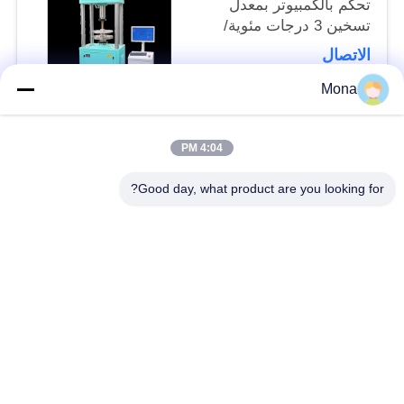
تحكم بالكمبيوتر بمعدل
تسخين 3 درجات مئوية/
دقيقة ووحدات قياس
الاتصال
متعددة لاختبار المواد
Mona
4:04 PM
فئات شعبية
جميع
Good day, what product are you looking for?
آلة اختبار التوتر
عالميّ يختبر آلة
جهاز اختبار الشد
مادّيّ يختبر آلة
ضغط يختبر آلة
آلة اختبار التصاق
قشر اختبار قوة
بيئيّ إختبار غرفة