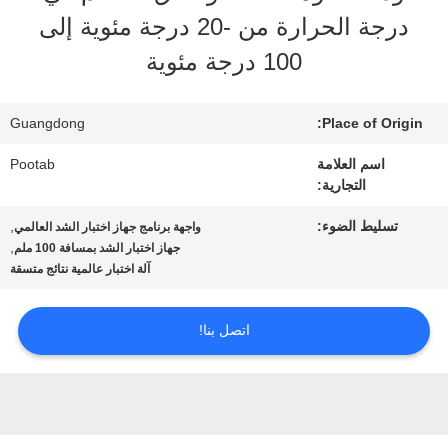
الافتراضي
درجة الحرارة من -20 درجة مئوية إلى
100 درجة مئوية
معلومات
عنا
Guangdong
Place of Origin:
اسم العلامة
Pootab
التجارية:
جولة
تسليط الضوء:
,
واجهة برنامج جهاز اختبار الشد العالمي
في
,
جهاز اختبار الشد بمسافة 100 ملم
آلة اختبار عالمية نتائج متسقة
المعمل
اتصل بنا!
رقابة
جودة