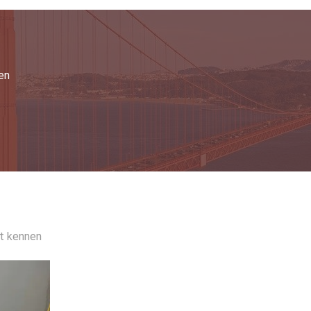
Ventilatie het Verouderen de Lucht van de Testkamer het Verouderen Ovenmeetapparaat voor Hoog Polymeermateriaal
De Doorgevende Droogoven van de stabiliteits Hete Lucht, de Industriële Oven van de Laboratorium Hete Lucht
nningstest
en
200 KGF de Universele het Materiële Testen Machine van de de Perstest van de Machine Dubbele Controle Bestand
Metaal het Plastic Trekcompressie het Testen Universele Meetapparaat van Machinepc
nt kennen