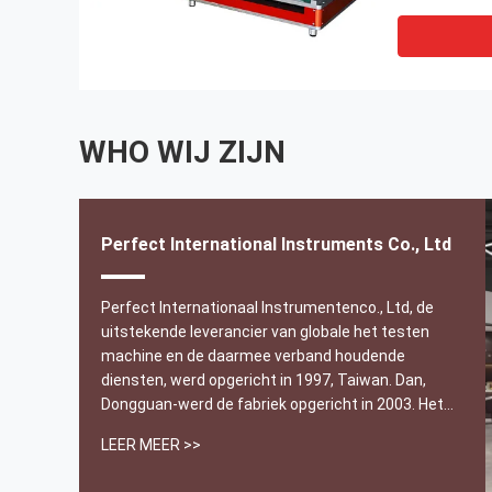
WHO WIJ ZIJN
Perfect International Instruments Co., Ltd
Gracias van Realmentemuchas. Perfect Instrument,
Perfect Internationaal Instrumentenco., Ltd, de
Perfecte Groep. Zijn zeer geduldig en beroeps, die
uitstekende leverancier van globale het testen
ASTM-norm, en machine opleiding helpen
machine en de daarmee verband houdende
verduidelijken
diensten, werd opgericht in 1997, Taiwan. Dan,
Dongguan-werd de fabriek opgericht in 2003. Het
------ Garnica van Ecuador
heeft de kwaliteitsverbetering oplossingen voor
LEER MEER >>
rubber, plastieken, schoeisel, voedsel, dagelijks
chemisch product, document, kleurendruk