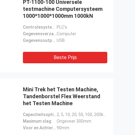
PT-1100-100 Universele
testmachine Computersysteem
1000*1000*1000mm 1000kN
Controlesysteem:
PLC's
Gegevensverzamelingsysteem:
Computer
Gegevensoutput:
USB
Beste Prijs
Mini Trek het Testen Machine,
Tandenborstel Flex Weerstand
het Testen Machine
Capaciteitsoptie:
2, 5, 10, 20, 50, 100, 200kgf om het even wie kiezen
Maximum slag:
Ongeveer 300mm
Voor en Achterruimte:
90mm