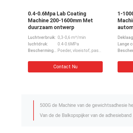
PT-5000AG Kleine coating
Betro
tester Complex type
spann
overbelastingbeschermingssysteem
Voor d
0kN
kracht
Precisiteit:
± 0,5% van de volledige schaal
Controlesysteem:
Beheersysteem met gesloten schakel
Gegevensverwerving:
Hoge snelheid van gegevensverzameling
Contact Nu