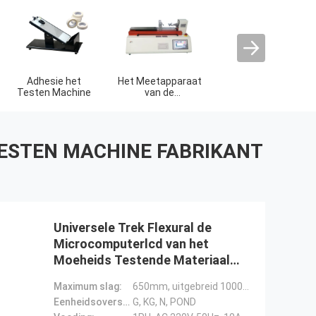
Adhesie het
Het Meetapparaat
Milieu testkamer
Testen Machine
van de
schilsterkte
TESTEN MACHINE FABRIKANT
Universele Trek Flexural de
Microcomputerlcd van het
Moeheids Testende Materiaal
500N Vertoning
Maximum slag:
650mm, uitgebreid 1000mm
Eenheidsoverschakeling::
G, KG, N, POND