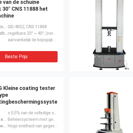
e van de schuine
 30° CNS 11888 het
chine
Voldoe aan Normen:
GB/4852, CNS 11888
Schuine standhoek:
regelbare 20° ~ 40°, (normaal gebruik 30°)
aanvankelijk de kopspijkermeetapparaat van de broodjesbal
Beste Prijs
 Kleine coating tester
ype
tingbeschermingssysteem
± 0,5% van de volledige schaal
Controlesysteem:
Beheersysteem met gesloten schakel
Gegevensverwerving:
Hoge snelheid van gegevensverzameling