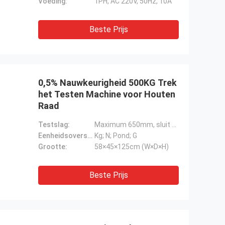
Voeding:
1PH, AC 220V, 50Hz, 10A
Beste Prijs
0,5% Nauwkeurigheid 500KG Trek
het Testen Machine voor Houten
Raad
Testslag:
Maximum 650mm, sluit greep uit
Eenheidsoverschakeling::
Kg; N; Pond; G
Grootte:
58×45×125cm (W×D×H)
Beste Prijs