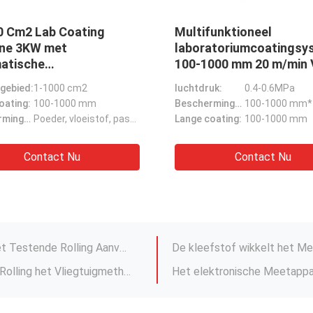
uwbare
Van de de Adhesietest 
ingsmetingsinrichting
90 Graadschil het Mater
e test van de
10000mm/Minute voor 
bereik 0,5-500 kN
en Film
De Waaier van de testsnelheid:
0.5-500mm/min
Sensor:
De Nauwkeurigheid van de verplaatsingsmeting:
0.001 mm
Controlemethode:
Geautomatise
De materiële Kamer van de Test Milieutest/de Constante Gootsteen van het de Oliebad van de Temperatuurkamer
Krachteenheid:
Kgf、 N、 lbf、 Kpa
De testhoek past aan:
De Milieukamerpid van de hoge Precisie Heet Aan de lucht drogend Oven Controlemechanisme
220V de Machine van de spa
De elektronische Maat van de het Materiaal Trekdruk van de Compressietest voor HUISDIERENfles
Contact Nu
Contact Nu
Materiaal Elektronisch Type van de compressie Universeel Test Rekmeetapparaat voor Plastiek
500G de Machine van de gewichtsadhesie het Testende Rolling Aanvankelijke de Dikte van de Ballenband Testen
Van de de Balkopspijker van de adhesieband Rolling het Vliegtuigmethode Meetapparaat Geneigd het Testen Materiaal
Hydraulische Compressie het Testen Machine/Universele de Servolijncontrole van het Compressiemeetapparaat
De Sterkte van het cementmetaal Materiële Concrete Samenpersende het Testen Machine Met geringe geluidssterkte
Textiel de Stof van de de Testmachine van de Sterktespanning Trek het Testen Materiaal 1000N