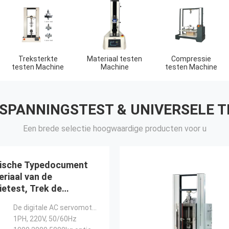
Treksterkte
Materiaal testen
Compressie
testen Machine
Machine
testen Machine
 SPANNINGSTEST & UNIVERSELE 
Een brede selectie hoogwaardige producten voor u
rische Typedocument
riaal van de
etest, Trek de
emeetapparaat van 2T
De digitale AC servomotor van Panasonic
1PH, 220V, 50/60Hz