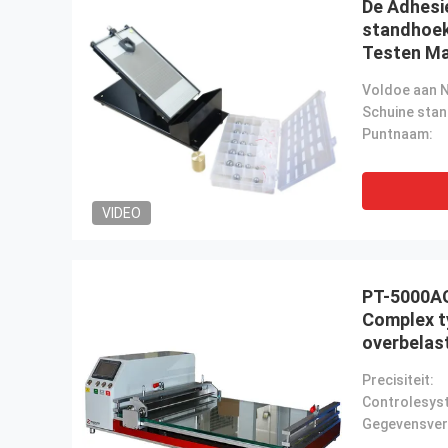
De Adhesi
standhoek
Testen Ma
Puntnaam:
VIDEO
PT-5000AG
Complex t
overbelas
Precisiteit: