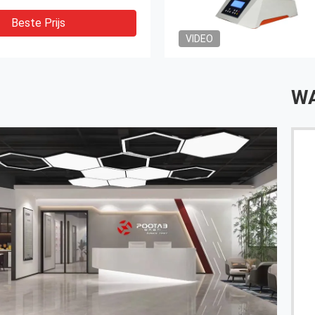
Beste Prijs
VIDEO
WA
Xin chào, de trek tersting machine stelde me, met
gedetailleerde werkende handgids tevreden. Ik kan
mijn producten wetenschappelijk testen.
------ Phong van Vietnam