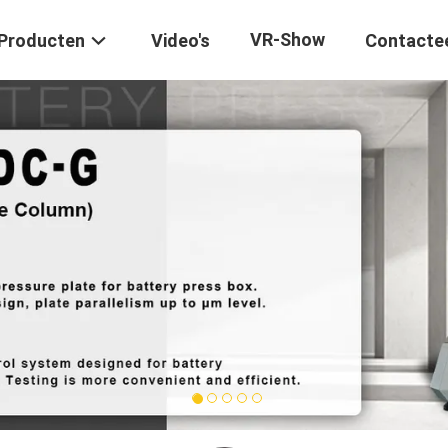
VR-Show
Producten
Video's
Contacte
1
2
3
4
5