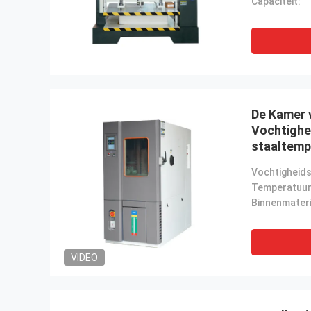
Capaciteit:
De Kamer 
Vochtighei
staaltemp
Controlek
Laborator
Binnenmateri
VIDEO