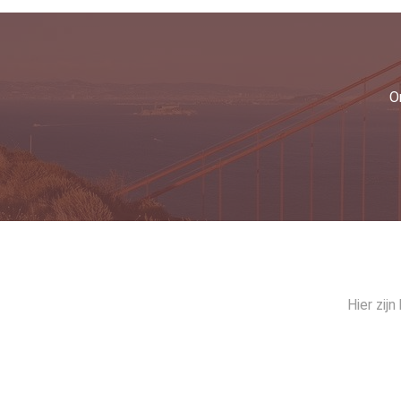
O
Hier zij