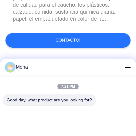
de calidad para el caucho, los plásticos,
calzado, comida, sustancia química diaria,
papel, el empaquetado en color de la
impresión, los bolsos de la maleta, alambre
electrónico, materia textil, equipo de
deportes, los aparatos electrodomésticos
CONTACTO!
bioquímicos, farmacéuticos, el mobiliario de
oficinas, aviación, espacio aéreo, ...
Categorías Populares
Todos
Mona
máquina de la prueba
Máquina universal de
7:21 PM
de tensión
prueba
Good day, what product are you looking for?
Máquina de prueba
Material prueba
tracción
máquina
Máquina de pruebas
Máquina de prueba