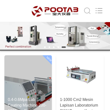
Perfect
International
Instruments
Co.,
Ltd.
All
Rights
Reserved.
RUMAH
PRODUK
VIDEO
NEW
PERTUNJUKAN
VR
TENTANG
0.4-0.6Mpa Lab
1-1000 Cm2 Mesin
KAMI
Coating Machine 200-
Lapisan Laboratorium