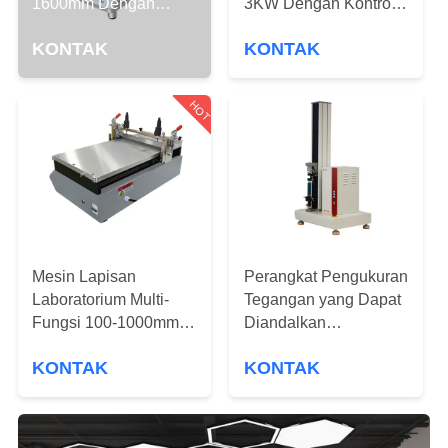
1600mm Dengan
3KW Dengan Kontrol
Desain awet
Suhu Otomatis
TUR
KONTAK
KONTAK
PABRIK
HOT
KONTROL
KUALITAS
PERMINTAAN
PENAWARAN
Mesin Lapisan
Perangkat Pengukuran
Laboratorium Multi-
Tegangan yang Dapat
SITEMAP
Fungsi 100-1000mm
Diandalkan
20m/Min Untuk
Perlengkapan Untuk
KONTAK
KONTAK
Lapisan Sirup
Uji Kekuatan
PRIVACY
Jangkauan 0,5-500kN
POLICY