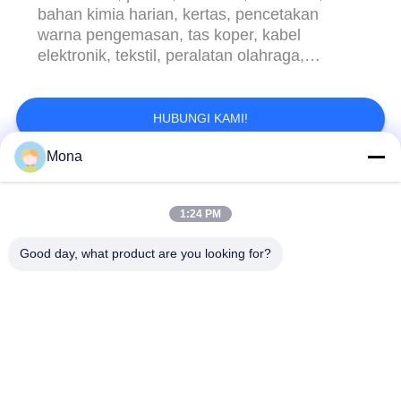
bahan kimia harian, kertas, pencetakan
warna pengemasan, tas koper, kabel
elektronik, tekstil, peralatan olahraga,
biokimia, farmasi, peralatan rumah tangga,
peralatan kantor, penerbangan,
kedirgantaraan, serta perguruan tinggi dan
HUBUNGI KAMI!
universitas, lembaga penelitian dan
Mona
pelanggan lain dari bidang penelitian dan ...
Bad Request
Semua
1:24 PM
Mesin Uji
Universal mesin
Good day, what product are you looking for?
Ketegangan
pengujian
Mesin uji tarik
mesin uji materi
mesin uji kompresi
Mesin Uji Adhesi