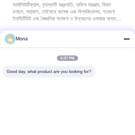
ফার্মাসিউটিক্যাল, গৃহস্থালী যন্ত্রপাতি, অফিস সরঞ্জাম, বিমান
চলাচল, মহাকাশ, সেইসাথে কলেজ এবং বিশ্ববিদ্যালয়, গবেষণা
ইনস্টিটিউট এবং বৈজ্ঞানিক গবেষণা ও উন্নয়নের এলাকার অন্যান্য
গ্রাহকরা...
Mona
আমাদের সাথে যোগাযোগ করুন!
6:57 PM
সব
Good day, what product are you looking for?
টেনশন টেস্ট মেশিন
ইউনিভার্সাল টেস্টিং মেশিন
Tensile পরীক্ষার যন্ত্র
উপাদান টেস্টিং মেশিন
কম্প্রেশন টেস্টিং মেশিন
আঠালো টেস্টিং মেশিন