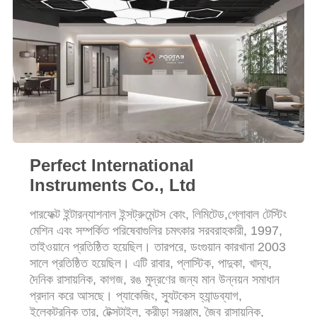
PRIVACY
POLICY
Perfect International
Instruments Co., Ltd
পারফেক্ট ইন্টারন্যাশনাল ইন্সট্রুমেন্টস কোং, লিমিটেড,গ্লোবাল টেস্টিং
মেশিন এবং সম্পর্কিত পরিষেবাগুলির চমৎকার সরবরাহকারী, 1997,
তাইওয়ানে প্রতিষ্ঠিত হয়েছিল। তারপরে, ডংগুয়ান কারখানা 2003
সালে প্রতিষ্ঠিত হয়েছিল। এটি রাবার, প্লাস্টিক, পাদুকা, খাদ্য,
দৈনিক রাসায়নিক, কাগজ, রঙ মুদ্রণের জন্য মান উন্নয়ন সমাধান
প্রদান করে আসছে। প্যাকেজিং, স্যুটকেস হ্যান্ডব্যাগ,
ইলেকট্রনিক তার, টেক্সটাইল, ক্রীড়া সরঞ্জাম, জৈব রাসায়নিক,