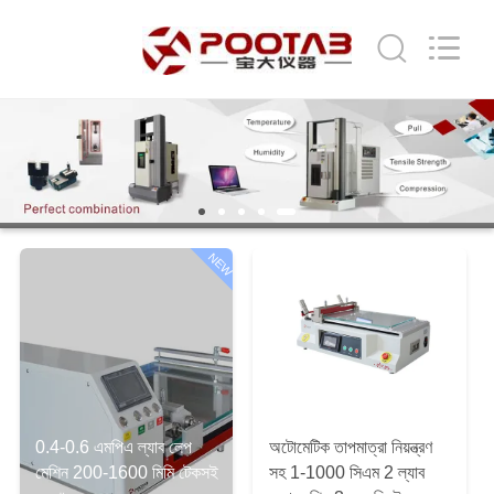
Perfect
International
Instruments
Co.,
Ltd.
All
Rights
Reserved.
বাড়ি
পণ্য
ভিডিও
NEW
ভিআর
শো
আমাদের
0.4-0.6 এমপিএ ল্যাব লেপ
অটোমেটিক তাপমাত্রা নিয়ন্ত্রণ
সম্পর্কে
মেশিন 200-1600 মিমি টেকসই
সহ 1-1000 সিএম 2 ল্যাব