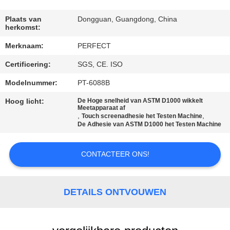
FABRIEKSREIS
Plaats van
Dongguan, Guangdong, China
herkomst:
Merknaam:
PERFECT
KWALITEITSCONTROLE
Certificering:
SGS, CE. ISO
VERZOEK
Modelnummer:
PT-6088B
OM EEN
Hoog licht:
De Hoge snelheid van ASTM D1000 wikkelt
Meetapparaat af
CITAAT
,
,
Touch screenadhesie het Testen Machine
De Adhesie van ASTM D1000 het Testen Machine
SITEMAP
CONTACTEER ONS!
PRIVACY
DETAILS ONTVOUWEN
POLICY