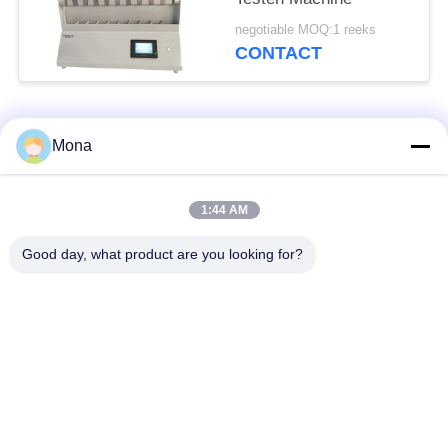
negotiable MOQ:1 reeks
CONTACT
populaire categorieën
Alle
Mona
de machine van de
Universele testen
1:44 AM
spanningstest
Machine
Good day, what product are you looking for?
Treksterkte testen
Materiaal testen
Machine
Machine
Compressie testen
Adhesie het Testen
Machine
Machine