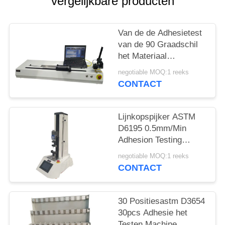
vergelijkbare producten
Van de de Adhesietest
van de 90 Graadschil
het Materiaal
10000mm/Minute voor
negotiable MOQ:1 reeks
Band en Film
CONTACT
Lijnkopspijker ASTM
D6195 0.5mm/Min
Adhesion Testing
Machine
negotiable MOQ:1 reeks
CONTACT
30 Positiesastm D3654
30pcs Adhesie het
Testen Machine