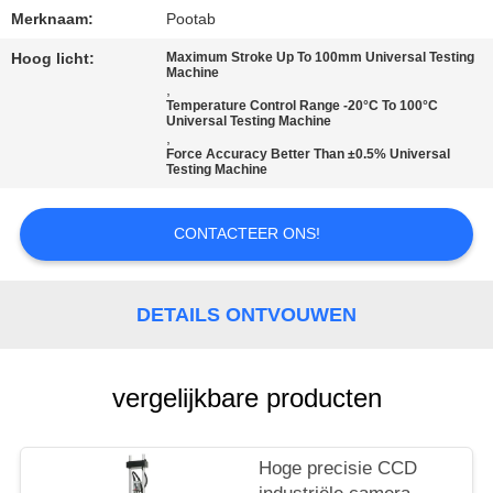
Merknaam:
Pootab
FABRIEKSREIS
Hoog licht:
Maximum Stroke Up To 100mm Universal Testing
Machine
,
KWALITEITSCONTROLE
Temperature Control Range -20°C To 100°C
Universal Testing Machine
,
Force Accuracy Better Than ±0.5% Universal
Testing Machine
VERZOEK
OM EEN
CONTACTEER ONS!
CITAAT
DETAILS ONTVOUWEN
SITEMAP
PRIVACY
vergelijkbare producten
POLICY
Hoge precisie CCD