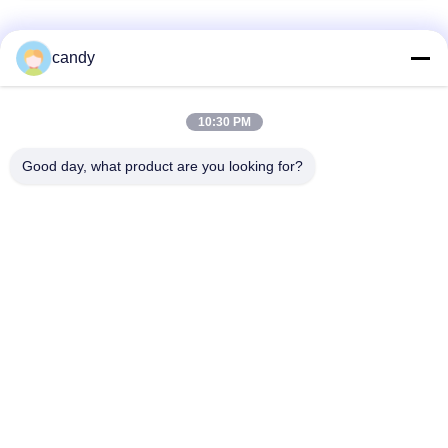
meeteenheden voor
materiaalonderzoek
populaire categorieën
Alle
candy
de machine van de
Universele testen
10:30 PM
spanningstest
Machine
Good day, what product are you looking for?
Treksterkte testen
Materiaal testen
Machine
Machine
Compressie testen
Adhesie het Testen
Machine
Machine
Het Meetapparaat
Milieu testkamer
van de schilsterkte