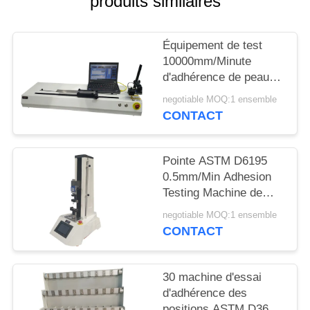
produits similaires
PLAN
Équipement de test
DU
10000mm/Minute
SITE
d'adhérence de peau
de 90 degrés pour la
negotiable MOQ:1 ensemble
bande et le film
PRIVACY
CONTACT
POLICY
Pointe ASTM D6195
0.5mm/Min Adhesion
Testing Machine de
boucle
negotiable MOQ:1 ensemble
CONTACT
30 machine d'essai
d'adhérence des
positions ASTM D3654