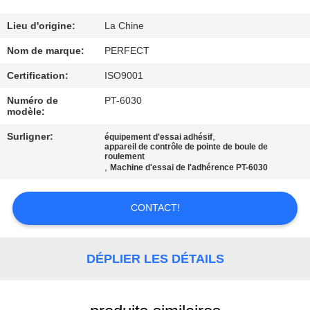
SUJET
DE
Lieu d'origine:
La Chine
NOUS
Nom de marque:
PERFECT
Certification:
ISO9001
VISITE
Numéro de
PT-6030
modèle:
D'USINE
Surligner:
,
équipement d'essai adhésif
appareil de contrôle de pointe de boule de
CONTRÔLE
roulement
,
Machine d'essai de l'adhérence PT-6030
DE
QUALITÉ
CONTACT!
DEMANDEZ
DÉPLIER LES DÉTAILS
UNE
CITATION