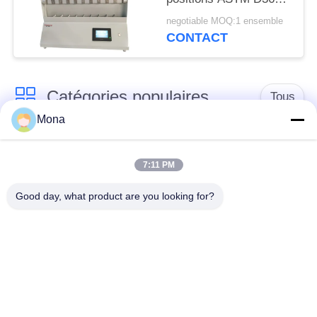
30pcs
negotiable MOQ:1 ensemble
CONTACT
Catégories populaires
Tous
Mona
machine d'essai de
Machine d'essai
tension
universelle
7:11 PM
Good day, what product are you looking for?
Machine d'essai
Matériel test Machine
traction
Machine d'essai de
Machine d'essai
compression
d'adhérence