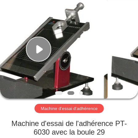
2026
Perfect
International
Instruments
Co.,
Ltd.
All
Rights
MAISON
Reserved.
PRODUITS
VIDÉOS
EXPOSITION
DE
VR
Machine d'essai d'adhérence
Machine d'essai de l'adhérence PT-
AU
6030 avec la boule 29