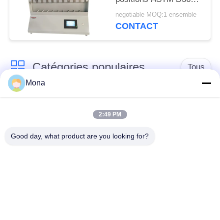
30pcs
negotiable MOQ:1 ensemble
CONTACT
Catégories populaires
Tous
Mona
machine d'essai de
Machine d'essai
tension
universelle
2:49 PM
Good day, what product are you looking for?
Machine d'essai
Matériel test Machine
traction
Machine d'essai de
Machine d'essai
compression
d'adhérence