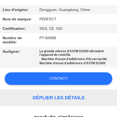
SUJET
DE
Lieu d'origine:
Dongguan, Guangdong, Chine
NOUS
Nom de marque:
PERFECT
Certification:
SGS, CE. ISO
VISITE
Numéro de
PT-6088B
modèle:
D'USINE
Surligner:
La grande vitesse d'ASTM D1000 déroulent
l'appareil de contrôle
CONTRÔLE
,
,
Machine d'essai d'adhérence d'écran tactile
Machine d'essai d'adhérence d'ASTM D1000
DE
QUALITÉ
CONTACT!
DEMANDEZ
DÉPLIER LES DÉTAILS
UNE
CITATION