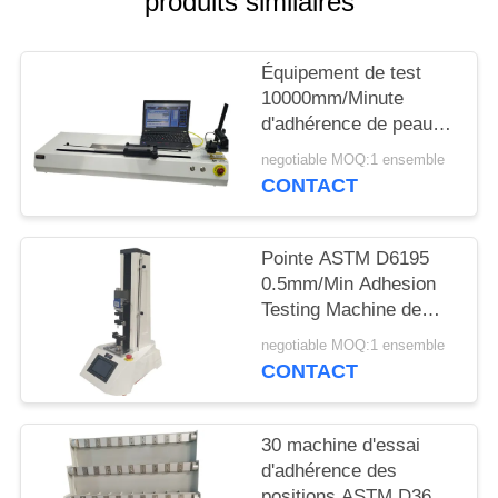
produits similaires
PLAN
Équipement de test
DU
10000mm/Minute
SITE
d'adhérence de peau
de 90 degrés pour la
negotiable MOQ:1 ensemble
bande et le film
PRIVACY
CONTACT
POLICY
Pointe ASTM D6195
0.5mm/Min Adhesion
Testing Machine de
boucle
negotiable MOQ:1 ensemble
CONTACT
30 machine d'essai
d'adhérence des
positions ASTM D3654