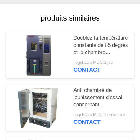
PLAN
produits similaires
DU
SITE
Doublez la température
constante de 85 degrés
PRIVACY
et la chambre
d'humidité pour l'essai
POLICY
negotiable MOQ:1 jeu
en caoutchouc/colle de
CONTACT
silicone
Anti chambre de
jaunissement d'essai
concernant
l'environnement
negotiable MOQ:1 ensemble
d'ISO8580 PID
CONTACT