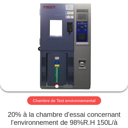
2026
Perfect
International
Instruments
Co.,
Ltd.
All
Rights
MAISON
Reserved.
PRODUITS
VIDÉOS
EXPOSITION
DE
VR
Chambre de Test environnemental
20% à la chambre d'essai concernant
AU
l'environnement de 98%R.H 150L/à