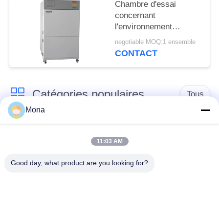
Chambre d'essai
concernant
l'environnement
d'ASTM D3794,
negotiable MOQ:1 ensemble
simulation légère de
CONTACT
Sun de machine
d'essai de xénon
Catégories populaires
Tous
Mona
machine d'essai de
Machine d'essai
tension
universelle
11:03 AM
Good day, what product are you looking for?
Machine d'essai
Matériel test Machine
traction
Machine d'essai de
Machine d'essai