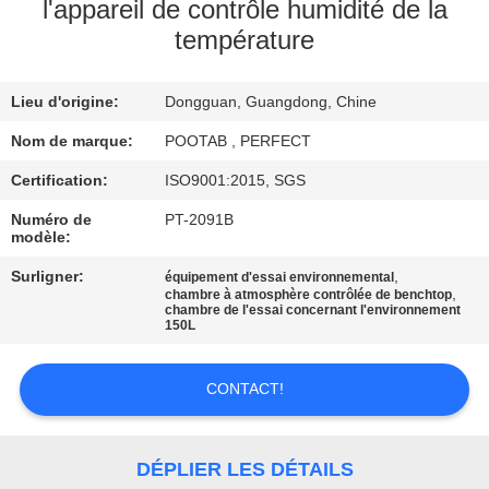
SUJET
l'appareil de contrôle humidité de la
température
DE
NOUS
Lieu d'origine:
Dongguan, Guangdong, Chine
VISITE
Nom de marque:
POOTAB , PERFECT
D'USINE
Certification:
ISO9001:2015, SGS
Numéro de
PT-2091B
modèle:
CONTRÔLE
Surligner:
,
équipement d'essai environnemental
DE
,
chambre à atmosphère contrôlée de benchtop
chambre de l'essai concernant l'environnement
QUALITÉ
150L
DEMANDEZ
CONTACT!
UNE
CITATION
DÉPLIER LES DÉTAILS