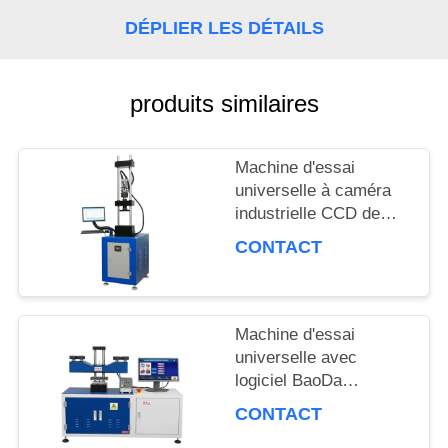
DÉPLIER LES DÉTAILS
DEMANDEZ
produits similaires
UNE
CITATION
Machine d'essai
universelle à caméra
industrielle CCD de
PLAN
haute précision avec
CONTACT
un taux de chauffage
DU
de 3 °C par minute et
une précision de force
SITE
de ±0,5%
Machine d'essai
universelle avec
PRIVACY
logiciel BaoDa
professionnel, contrôle
CONTACT
POLICY
de la température de