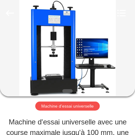
2026
Perfect
International
Instruments
Co.,
Ltd.
MAISON
All
Rights
Reserved.
PRODUITS
VIDÉOS
EXPOSITION
Machine d'essai universelle
DE
Machine d'essai universelle avec une
VR
course maximale jusqu'à 100 mm, une