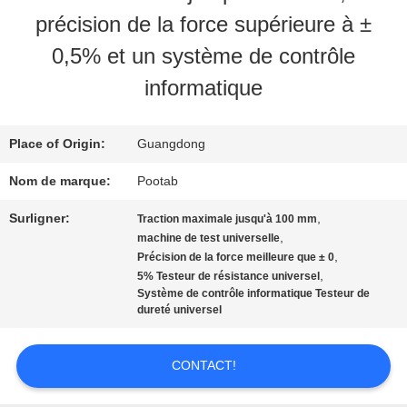
précision de la force supérieure à ±
AU
0,5% et un système de contrôle
SUJET
informatique
DE
Place of Origin:
Guangdong
NOUS
Nom de marque:
Pootab
VISITE
Surligner:
,
Traction maximale jusqu'à 100 mm
,
machine de test universelle
D'USINE
,
Précision de la force meilleure que ± 0
,
5% Testeur de résistance universel
Système de contrôle informatique Testeur de
dureté universel
CONTRÔLE
DE
CONTACT!
QUALITÉ