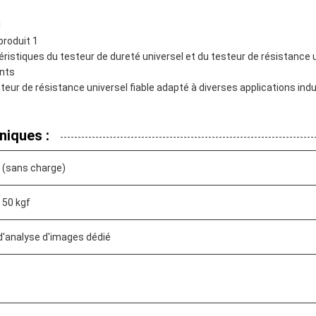
1
produit 1
istiques du testeur de dureté universel et du testeur de résistance 
ents
r de résistance universel fiable adapté à diverses applications indu
niques :
 (sans charge)
, 50 kgf
 d'analyse d'images dédié