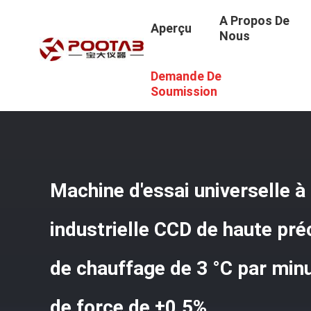
A Propos De
Aperçu
Nous
Demande De
Aperçu
/
Produits
/
Machine D'essai Universelle
/
Machin
Précision De Force De ±0,5%
Soumission
Machine d'essai universelle 
industrielle CCD de haute pré
de chauffage de 3 °C par minu
de force de ±0,5%