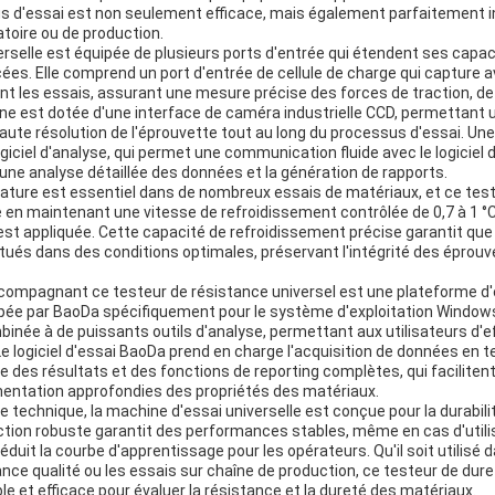
us d'essai est non seulement efficace, mais également parfaitement 
toire ou de production.
rselle est équipée de plusieurs ports d'entrée qui étendent ses capacit
es. Elle comprend un port d'entrée de cellule de charge qui capture a
t les essais, assurant une mesure précise des forces de traction, d
hine est dotée d'une interface de caméra industrielle CCD, permettant u
te résolution de l'éprouvette tout au long du processus d'essai. Une 
ogiciel d'analyse, qui permet une communication fluide avec le logiciel
une analyse détaillée des données et la génération de rapports.
rature est essentiel dans de nombreux essais de matériaux, et ce test
 en maintenant une vitesse de refroidissement contrôlée de 0,7 à 1 °
st appliquée. Cette capacité de refroidissement précise garantit que 
ués dans des conditions optimales, préservant l'intégrité des éprouve
ccompagnant ce testeur de résistance universel est une plateforme d'
pée par BaoDa spécifiquement pour le système d'exploitation Windows.
binée à de puissants outils d'analyse, permettant aux utilisateurs d'
Le logiciel d'essai BaoDa prend en charge l'acquisition de données en t
e des résultats et des fonctions de reporting complètes, qui facilite
entation approfondies des propriétés des matériaux.
 technique, la machine d'essai universelle est conçue pour la durabilité
uction robuste garantit des performances stables, même en cas d'utilis
 réduit la courbe d'apprentissage pour les opérateurs. Qu'il soit utilisé 
ce qualité ou les essais sur chaîne de production, ce testeur de dure
e et efficace pour évaluer la résistance et la dureté des matériaux.