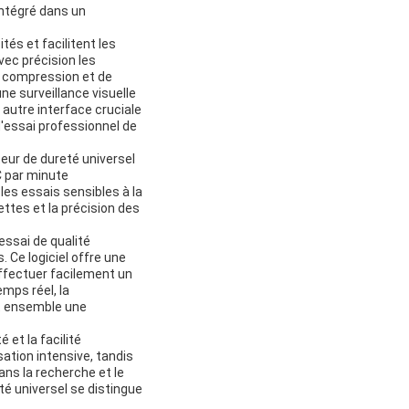
intégré dans un
és et facilitent les
vec précision les
e compression et de
ne surveillance visuelle
autre interface cruciale
 d'essai professionnel de
eur de dureté universel
C par minute
les essais sensibles à la
ttes et la précision des
essai de qualité
 Ce logiciel offre une
effectuer facilement un
emps réel, la
nt ensemble une
 et la facilité
ation intensive, tandis
dans la recherche et le
té universel se distingue