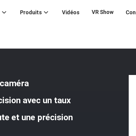
VR Show
Produits
Vidéos
Con
e D'essai Universelle À Caméra Industrielle CCD De Haute Précision A
à caméra
cision avec un taux
te et une précision