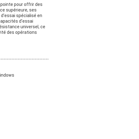
 pointe pour offrir des
rce supérieure, ses
 d'essai spécialisé en
capacités d'essai
ésistance universel, ce
évité des opérations
 Windows