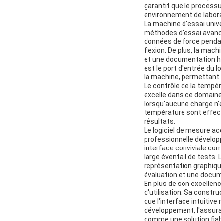
garantit que le process
environnement de labora
La machine d'essai unive
méthodes d'essai avancé
données de force pendan
flexion. De plus, la mac
et une documentation hau
est le port d'entrée du l
la machine, permettant 
Le contrôle de la tempé
excelle dans ce domaine
lorsqu'aucune charge n'e
température sont effect
résultats.
Le logiciel de mesure a
professionnelle dévelop
interface conviviale com
large éventail de tests. 
représentation graphiqu
évaluation et une docum
En plus de son excellence
d'utilisation. Sa constr
que l'interface intuitive
développement, l'assuran
comme une solution fiabl