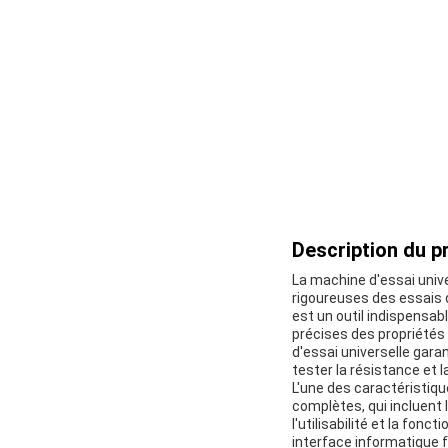
Description du pr
La machine d'essai univ
rigoureuses des essais d
est un outil indispensab
précises des propriétés 
d'essai universelle garan
tester la résistance et 
L'une des caractéristiqu
complètes, qui incluent
l'utilisabilité et la fonc
interface informatique f