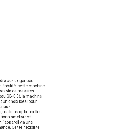
ndre aux exigences
 fiabilité, cette machine
t besoin de mesures
eau GB-0,5), la machine
t un choix idéal pour
ériaux.
igurations optionnelles
ptions améliorent
t l'appareil via une
nde. Cette flexibilité