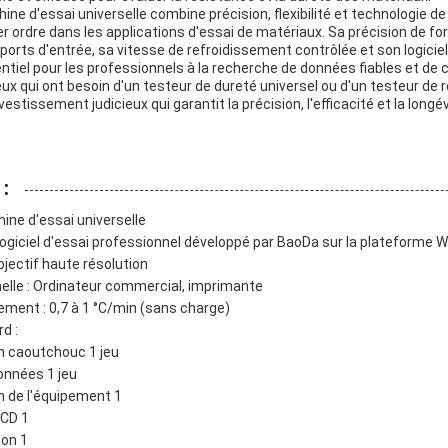
ne d'essai universelle combine précision, flexibilité et technologie de
 ordre dans les applications d'essai de matériaux. Sa précision de fo
rts d'entrée, sa vitesse de refroidissement contrôlée et son logiciel
tiel pour les professionnels à la recherche de données fiables et de 
x qui ont besoin d'un testeur de dureté universel ou d'un testeur de r
estissement judicieux qui garantit la précision, l'efficacité et la long
:
ine d'essai universelle
Logiciel d'essai professionnel développé par BaoDa sur la plateforme
Objectif haute résolution
nelle : Ordinateur commercial, imprimante
ement : 0,7 à 1 °C/min (sans charge)
d :
en caoutchouc 1 jeu
données 1 jeu
n de l'équipement 1
CCD 1
ion 1