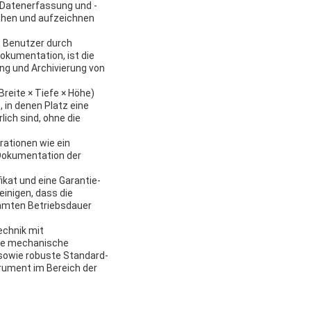
 Datenerfassung und -
achen und aufzeichnen
s Benutzer durch
okumentation, ist die
ng und Archivierung von
reite × Tiefe × Höhe)
in denen Platz eine
lich sind, ohne die
rationen wie ein
 Dokumentation der
kat und eine Garantie-
inigen, dass die
samten Betriebsdauer
echnik mit
aue mechanische
sowie robuste Standard-
strument im Bereich der