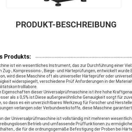
PRODUKT-BESCHREIBUNG
s Produkts:
chine ist ein wesentliches Instrument, das zur Durchführung einer Vi
ch Zug-, Kompressions-, Biege- und Härteprüfungen, entwickelt wurde.
sion, wird diese Maschine oft als universeller Härteprüfer oder universe
higkeit widerspiegelt, verschiedene Prüf Anforderungen in der Materia
itätskontrolllabore.
 Eigenschaften dieser Universalprüfmaschine ist ihre hohe Kraftgena
sser als ± 0,5% ist.Diese außergewöhnliche Genauigkeit sorgt für zuv
 so dass es ein unverzichtbares Werkzeug für Forscher und Hersteller 
sungen verlangen.oder Verbundwerkstoffe, diese Maschine garantiert
on der Universalprüfmaschine ist vollständig mit mehreren wesentlic
reibungslosen Betrieb und umfassende Prüffunktionen zu ermöglichen
halten., die für die ordnungsgemäße Befestigung der Proben bei Härt