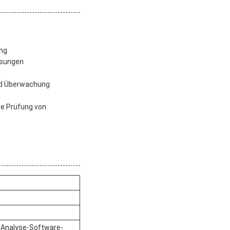
ung
ssungen
nd Überwachung
ie Prüfung von
, Analyse-Software-