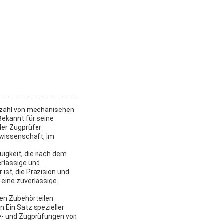
elzahl von mechanischen
Bekannt für seine
ller Zugprüfer
lwissenschaft, im
uigkeit, die nach dem
erlässige und
ist, die Präzision und
 eine zuverlässige
hen Zubehörteilen
.Ein Satz spezieller
e- und Zugprüfungen von