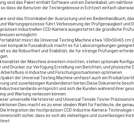
ng sind.das Paket enthält Software und ein Datenkabel, um nahtlose
 so dass die Benutzer die Testergebnisse in Echtzeit einfach überw
are sind das Stromkabel der Ausrüstung und ein Bedienhandbuch, da
ng und Wartungsprozesse führt.Verbesserung der Prüfgenauigkeit und D
präzisen industriellen CCD-Kamera ausgestattet.die gründliche Prüfu
bnissen ermöglicht.
Portabilität misst die Universal Testing Machine etwa 100×50×65 cm (B
ieser kompakte Fussabdruck macht es für Laborumgebungen geeignet, 
hält es die Robustheit und Stabilität, die für strenge Prüfungen erforder
igen.
nktionalität der Maschine erweitern möchten, stehen optionale Konfigu
 und Drucker zur Verfügung.Erstellung von Berichten, und physische
 Arbeitsfluss in Industrie und Forschungssituationen optimieren.
aket der Universal Testing Machine umfasst auch ein Produktzertifi
herung und zuverlässigen Kundendienst bieten.Diese Dokumente besche
Industriestandards entspricht und sich die Kunden während ihrer ge
ung und Wartung verlassen können..
eser universelle Härtetester und Universal Tensile Tester Präzisionst
nktionen.Dies macht es zu einer idealen Wahl für Fachleute, die gen
.Die Integration der hochpräzisen CCD-Industrie-Kamera-Technologie 
ionenstellt sicher, dass es sich als vielseitiges und zuverlässiges In
chnet.