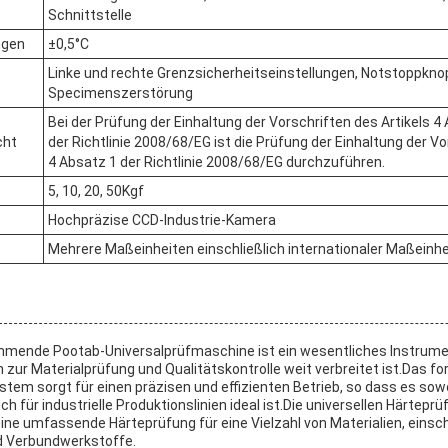
Schnittstelle
ngen
±0,5°C
Linke und rechte Grenzsicherheitseinstellungen, Notstoppknop
Specimenszerstörung
Bei der Prüfung der Einhaltung der Vorschriften des Artikels 
cht
der Richtlinie 2008/68/EG ist die Prüfung der Einhaltung der Vo
4 Absatz 1 der Richtlinie 2008/68/EG durchzuführen.
5, 10, 20, 50Kgf
Hochpräzise CCD-Industrie-Kamera
Mehrere Maßeinheiten einschließlich internationaler Maßeinh
mende Pootab-Universalprüfmaschine ist ein wesentliches Instrumen
ur Materialprüfung und Qualitätskontrolle weit verbreitet ist.Das for
m sorgt für einen präzisen und effizienten Betrieb, so dass es sowo
h für industrielle Produktionslinien ideal ist.Die universellen Härtepr
ne umfassende Härteprüfung für eine Vielzahl von Materialien, einschl
d Verbundwerkstoffe.