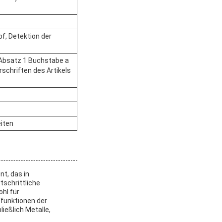
f, Detektion der
4 Absatz 1 Buchstabe a
rschriften des Artikels
eiten
t, das in
tschrittliche
hl für
üffunktionen der
ießlich Metalle,