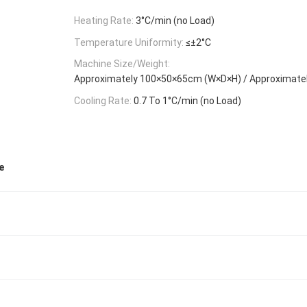
Heating Rate:
3°C/min (no Load)
Temperature Uniformity:
≤±2°C
Machine Size/Weight:
Approximately 100×50×65cm (W×D×H) / Approximate
Cooling Rate:
0.7 To 1°C/min (no Load)
e