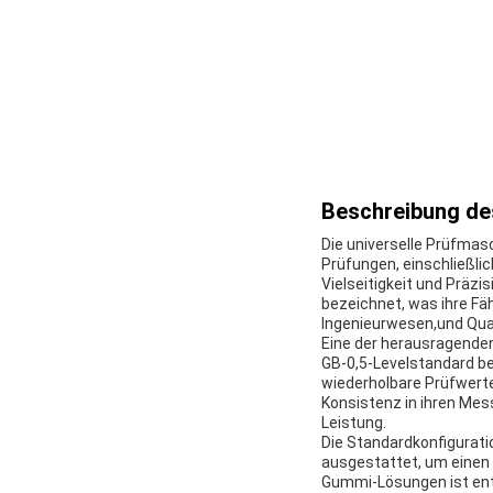
Beschreibung de
Die universelle Prüfmas
Prüfungen, einschließli
Vielseitigkeit und Präzi
bezeichnet, was ihre Fä
Ingenieurwesen,und Qual
Eine der herausragenden
GB-0,5-Levelstandard be
wiederholbare Prüfwerte,
Konsistenz in ihren Mes
Leistung.
Die Standardkonfigurati
ausgestattet, um einen 
Gummi-Lösungen ist ent