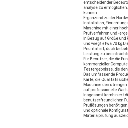
entscheidender Bedeutu
analyse zu ermöglichen,
können.
Ergänzend zu der Hardw
Installation, Einrichtu
Maschine mit einer hoch
Prüfverfahren und -erge
In Bezug auf Größe und 
und wiegt etwa 70 kg.D
Priorität ist, doch beibe
Leistung zu beeinträcht
Für Benutzer, die die Fu
kommerzieller Computer
Testergebnisse, die den
Das umfassende Produktp
Karte, die Qualitätssic
Maschine den strengen 
auf professionelle Wart
Insgesamt kombiniert di
benutzerfreundlichen Fu
Prüflösungen benötigen
und optionale Konfigurat
Materialprüfung auszei