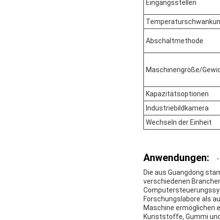
Eingangsstellen
Temperaturschwanku
Abschaltmethode
Maschinengröße/Gewi
Kapazitätsoptionen
Industriebildkamera
Wechseln der Einheit
Anwendungen:
Die aus Guangdong stam
verschiedenen Branchen z
Computersteuerungssyste
Forschungslabore als auc
Maschine ermöglichen ei
Kunststoffe, Gummi un