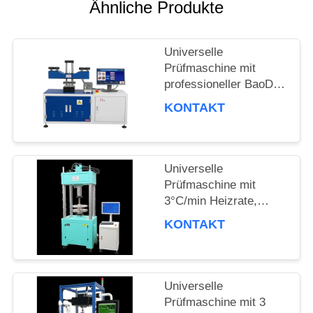
SITEMAP
Ähnliche Produkte
Universelle
PRIVACY
Prüfmaschine mit
professioneller BaoDa-
POLICY
Software, -20 °C bis
KONTAKT
100 °C
Temperaturregelung
und vielfältigen
Abschaltmethoden
Universelle
Prüfmaschine mit
3°C/min Heizrate,
Computersteuerung
KONTAKT
und
Mehrfachmesseinheiten
für Materialprüfung
Universelle
Prüfmaschine mit 3