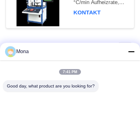
°C/min Aufheizrate,
±0,5 °C
KONTAKT
Temperaturschwankung
und hochpräziser CCD-
Industriekamera
Beliebte Kategorien
Alle
Mona
Spannungstestmaschine
Universalprüfmaschine
7:41 PM
Good day, what product are you looking for?
Material-
Zug-Prüfmaschine
Prüfmaschine
Kompression testen
Adhäsions-
Maschine
Prüfmaschine