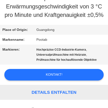
Erwärmungsgeschwindigkeit von 3 °C
UNS
pro Minute und Kraftgenauigkeit ±0,5%
FABRIK-
Place of Origin:
Guangdong
AUSFLUG
Markenname:
Pootab
Markieren:
,
Hochpräzise CCD-Industrie-Kamera
QUALITÄTSKONTROLLE
,
Universalprüfmaschine mit Heizrate
Prüfmaschine für hochauflösende Objektive
FORDERN
KONTAKT!
SIE EIN
ZITAT
DETAILS ENTFALTEN