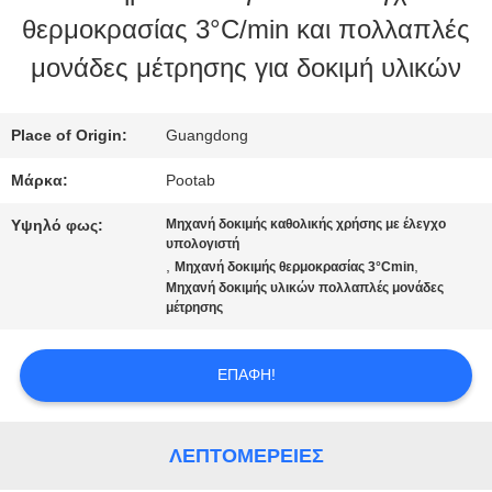
θερμοκρασίας 3°C/min και πολλαπλές
ΕΜΕΊΣ
μονάδες μέτρησης για δοκιμή υλικών
ΓΎΡΟΣ
Place of Origin:
Guangdong
ΕΡΓΟΣΤΑΣΊΩΝ
Μάρκα:
Pootab
Υψηλό φως:
Μηχανή δοκιμής καθολικής χρήσης με έλεγχο
ΠΟΙΟΤΙΚΌΣ
υπολογιστή
,
,
Μηχανή δοκιμής θερμοκρασίας 3°Cmin
Μηχανή δοκιμής υλικών πολλαπλές μονάδες
ΈΛΕΓΧΟΣ
μέτρησης
ΖΗΤΉΣΤΕ
ΕΠΑΦΉ!
ΈΝΑ
ΛΕΠΤΟΜΈΡΕΙΕΣ
ΑΠΌΣΠΑΣΜΑ