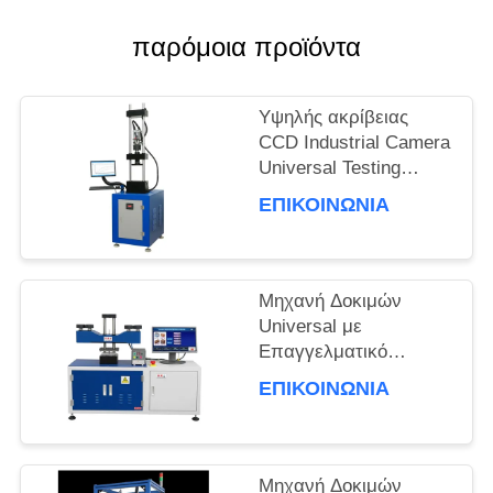
παρόμοια προϊόντα
SITEMAP
Υψηλής ακρίβειας
PRIVACY
CCD Industrial Camera
Universal Testing
POLICY
Machine με ρυθμό
ΕΠΙΚΟΙΝΩΝΊΑ
θέρμανσης 3°C ανά
λεπτό και ακρίβεια
ισχύος ±0,5%
Μηχανή Δοκιμών
Universal με
Επαγγελματικό
Λογισμικό BaoDa,
ΕΠΙΚΟΙΝΩΝΊΑ
Έλεγχος
Θερμοκρασίας -20°C
έως 100°C και
Πολλαπλές Μέθοδοι
Μηχανή Δοκιμών