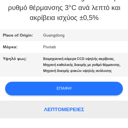
ρυθμό θέρμανσης 3°C ανά λεπτό και
ΕΜΕΊΣ
ακρίβεια ισχύος ±0,5%
ΓΎΡΟΣ
Place of Origin:
Guangdong
ΕΡΓΟΣΤΑΣΊΩΝ
Μάρκα:
Pootab
Υψηλό φως:
,
Βιομηχανική κάμερα CCD υψηλής ακρίβειας
ΠΟΙΟΤΙΚΌΣ
,
Μηχανή καθολικής δοκιμής με ρυθμό θέρμανσης
Μηχανή δοκιμής φακών υψηλής ανάλυσης
ΈΛΕΓΧΟΣ
ΕΠΑΦΉ!
ΖΗΤΉΣΤΕ
ΈΝΑ
ΛΕΠΤΟΜΈΡΕΙΕΣ
ΑΠΌΣΠΑΣΜΑ