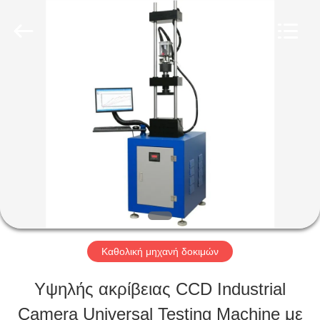
Perfect
International
Instruments
Co.,
Ltd.
All
ΣΠΊΤΙ
Rights
Reserved.
ΠΡΟΪΌΝΤΑ
ΒΊΝΤΕΟ
VR
Καθολική μηχανή δοκιμών
ΠΑΡΟΥΣΙΆΣΤΕ
Υψηλής ακρίβειας CCD Industrial
Camera Universal Testing Machine με
ΠΕΡΊΠΟΥ