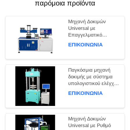
παρόμοια προϊόντα
SITEMAP
Μηχανή Δοκιμών
Universal με
Επαγγελματικό
PRIVACY
Λογισμικό BaoDa,
ΕΠΙΚΟΙΝΩΝΊΑ
POLICY
Έλεγχος
Θερμοκρασίας -20°C
έως 100°C και
Πολλαπλές Μέθοδοι
Παγκόσμια μηχανή
Διακοπής
δοκιμής με σύστημα
υπολογιστικού ελέγχου
θερμοκρασίας 3°C/min
ΕΠΙΚΟΙΝΩΝΊΑ
και πολλαπλές
μονάδες μέτρησης για
δοκιμή υλικών
Μηχανή Δοκιμών
Universal με Ρυθμό