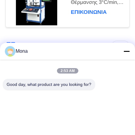
Θέρμανσης 3°C/min,
Διακύμανση
ΕΠΙΚΟΙΝΩΝΊΑ
Θερμοκρασίας ±0.5°C
και Βιομηχανική
Κάμερα CCD Υψηλής
Ακρίβειας
Λαϊκή κατηγορία
Όλα
Mona
μηχανή δοκιμής
Καθολική μηχανή
2:53 AM
έντασης
δοκιμών
Good day, what product are you looking for?
Υλικό δοκιμής
Μηχανής έλξεως
μηχάνημα
Συμπίεση δοκιμή
Μηχανή δοκιμής
μηχάνημα
προσκόλλησης