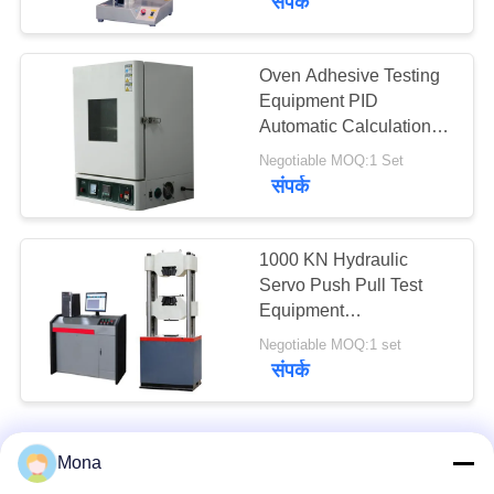
संपर्क
Oven Adhesive Testing
Equipment PID
Automatic Calculation
Controller High
Negotiable MOQ:1 Set
Precision
संपर्क
1000 KN Hydraulic
Servo Push Pull Test
Equipment
Computerized For
Negotiable MOQ:1 set
Building Materials
संपर्क
Mona
हमसे संपर्क करें!