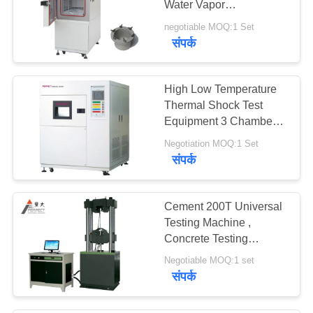
Water Vapor
Transmission Test
negotiable MOQ:1 Set
Chamber
संपर्क
High Low Temperature
Thermal Shock Test
Equipment 3 Chambers
Hot Cold Impact Tester
Negotiation MOQ:1 Set
संपर्क
Cement 200T Universal
Testing Machine ,
Concrete Testing
Equipment Computer
Negotiable MOQ:1 set
Type
संपर्क