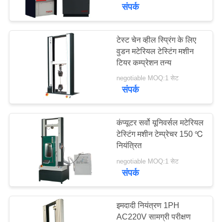
में
संपर्क
कारखाना
टेस्ट चेन व्हील स्प्रिंग के लिए
वुडन मटेरियल टेस्टिंग मशीन
भ्रमण
टियर कम्प्रेशन तन्य
negotiable MOQ:1 सेट
गुणवत्ता
संपर्क
नियंत्रण
कंप्यूटर सर्वो यूनिवर्सल मटेरियल
एक
टेस्टिंग मशीन टेम्प्रेचर 150 ℃
नियंत्रित
उद्धरण
negotiable MOQ:1 सेट
का
संपर्क
अनुरोध
करें
इमदादी नियंत्रण 1PH
AC220V सामग्री परीक्षण