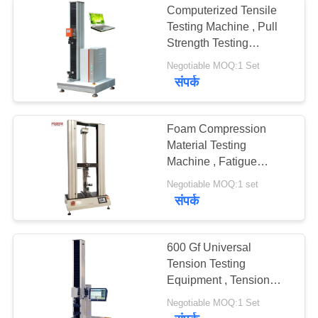
Computerized Tensile
Testing Machine , Pull
Strength Testing
Equipment For Tape
Negotiable MOQ:1 Set
संपर्क
Foam Compression
Material Testing
Machine , Fatigue
Testing Equipment
Negotiable MOQ:1 set
200KG Capacity
संपर्क
600 Gf Universal
Tension Testing
Equipment , Tension
Testing Machine With
Negotiable MOQ:1 Set
Servo Motor