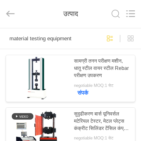
Perfect
International
Instruments
उत्पाद
Co.,
Ltd.
All
Rights
Reserved.
घर
material testing equipment
उत्पादों
सामग्री तनन परीक्षण मशीन,
धातु स्टील वायर स्टील Rebar
वीडियो
परीक्षण उपकरण
negotiable MOQ:1 सेट
वीआर
संपर्क
शो
सुदृढीकरण बार्स यूनिवर्सल
मटेरियल टेस्टर, मेटल प्लेट्स
हमारे
कंक्रीट सिलिंडर टेंसिल कंप्रेस
बारे
टेस्टिंग उपकरण
negotiable MOQ:1 सेट