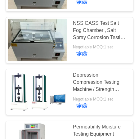
संपर्क
NSS CASS Test Salt
Fog Chamber , Salt
Spray Corrosion Testing
Equipment
Negotiable MOQ:1 set
संपर्क
Depression
Compression Testing
Machine / Strength
Testing Equipment For
Negotiable MOQ:1 set
Foam
संपर्क
Permeability Moisture
Testing Equipment