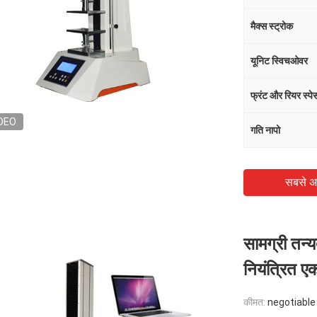
मैक्स स्ट्रोक
यूनिट स्विचओवर
फ्रंट और रियर स्पे
DEO
गति नापो
सबसे अ
सामग्री तन्
नियंत्रित ए
कीमत:
negotiable