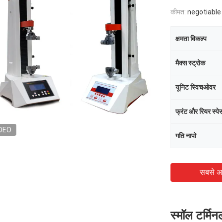
कीमत:
negotiable
क्षमता विकल्प
मैक्स स्ट्रोक
यूनिट स्विचओवर
फ्रंट और रियर स्पे
DEO
गति नापो
सबसे अ
स्मॉल टर्मिन