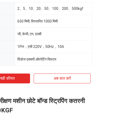
2、5、10、20、50、100、200、500kgf
650 मिमी, विस्तारित 1000 मिमी
जी, केजी, एन, एलबी
1PH，एसी 220V，50Hz，10A
विंडोज एक्सपी ऑपरेटिंग सिस्टम
च्छी कीमत
अब बात करें
ीक्षण मशीन छोटे बॉन्ड स्ट्रिपिंग कतरनी
00KGF