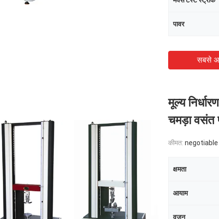
मैक्स टेस्ट स्ट्रोक
पावर
सबसे अ
मूल्य निर्ध
चमड़ा वसंत प
कीमत:
negotiable
क्षमता
आयाम
वजन