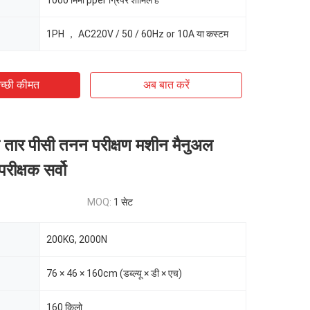
1000 मिमी pper ग्रिपर शामिल हैं
1PH ， AC220V / 50 / 60Hz or 10A या कस्टम
च्छी कीमत
अब बात करें
ारण तार पीसी तनन परीक्षण मशीन मैनुअल
रीक्षक सर्वो
MOQ:
1 सेट
200KG, 2000N
76 × 46 × 160cm (डब्ल्यू × डी × एच)
160 किलो