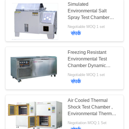
Simulated
Environmental Salt
Spray Test Chamber
With LCD Display PID
Negotiable MOQ:1 set
Controller
संपर्क
Freezing Resistant
Environmental Test
Chamber Dynamic
Leather Cold Test
Negotiable MOQ:1 set
Cabinet
संपर्क
Air Cooled Thermal
Shock Test Chamber ,
Environmental Thermal
Cycling Chamber 2
Negotiation MOQ:1 Set
Zone