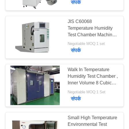
संपर्क
JIS C60068
Temperature Humidity
Test Chamber Machine
For Electronic Products
Negotiable MOQ:1 set
संपर्क
Walk In Temperature
Humidity Test Chamber ,
Inner Volume 8 Cubic
Constant Temerature
Negotiable MOQ:1 Set
Room
संपर्क
Small High Temperature
Environmental Test