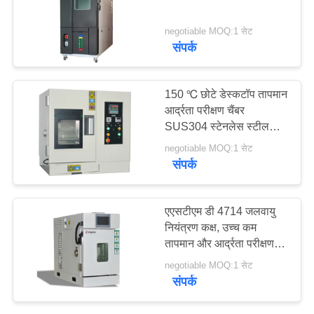
साइटमैप
negotiable MOQ:1 सेट
संपर्क
PRIVACY
POLICY
150 ℃ छोटे डेस्कटॉप तापमान
आर्द्रता परीक्षण चैंबर
SUS304 स्टेनलेस स्टील
सामग्री
negotiable MOQ:1 सेट
संपर्क
एएसटीएम डी 4714 जलवायु
नियंत्रण कक्ष, उच्च कम
तापमान और आर्द्रता परीक्षण
कक्ष
negotiable MOQ:1 सेट
संपर्क