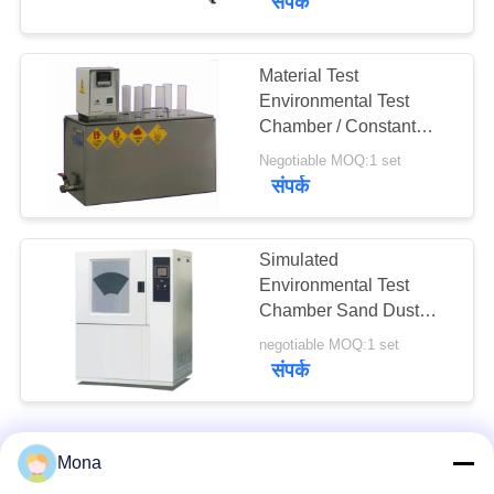
संपर्क
Material Test
Environmental Test
Chamber / Constant
Temperature Chamber
Negotiable MOQ:1 set
Oil Bath Sink
संपर्क
Simulated
Environmental Test
Chamber Sand Dust
Resistance Testing
negotiable MOQ:1 set
Machine
संपर्क
Mona
हमसे संपर्क करें!