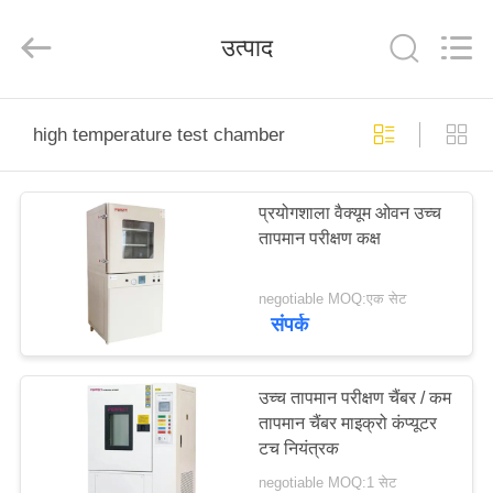
Perfect
International
Instruments
उत्पाद
Co.,
Ltd.
All
Rights
Reserved.
घर
high temperature test chamber
उत्पादों
प्रयोगशाला वैक्यूम ओवन उच्च
तापमान परीक्षण कक्ष
वीडियो
negotiable MOQ:एक सेट
वीआर
संपर्क
शो
उच्च तापमान परीक्षण चैंबर / कम
तापमान चैंबर माइक्रो कंप्यूटर
हमारे
टच नियंत्रक
बारे
negotiable MOQ:1 सेट