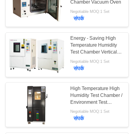
Chamber Vacuum Oven
Negotiable MOQ:1 Set
संपर्क
Energy - Saving High
Temperature Humidity
Test Chamber Vertical
Lab Test Instrument
Negotiable MOQ:1 Set
संपर्क
High Temperature High
Humidity Test Chamber /
Environment Test
Chamber
Negotiable MOQ:1 Set
संपर्क