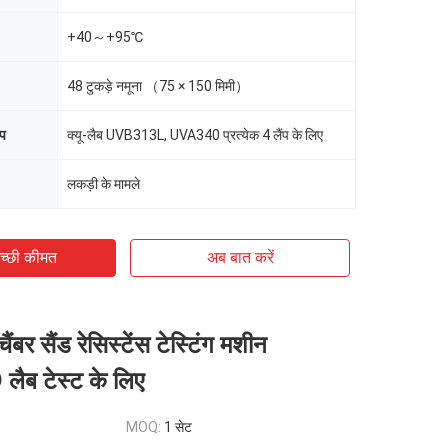
+40～+95℃
48 टुकड़े नमूना （75 × 150 मिमी）
्प
क्यू-लैब UVB313L, UVA340 प्रत्येक 4 लैंप के लिए
लकड़ी के मामले
च्छी कीमत
अब बात करें
ैंबर सैंड रेसिस्टेंस टेस्टिंग मशीन
ैब टेस्ट के लिए
MOQ:
1 सेट