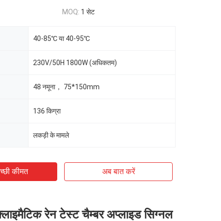
MOQ:
1 सेट
40-85℃ या 40-95℃
230V/50H 1800W (अधिकतम)
48 नमूना， 75*150mm
136 किग्रा
लकड़ी के मामले
च्छी कीमत
अब बात करें
्लाइमैटिक रेन टेस्ट चैम्बर अप्लाइड सिग्नल