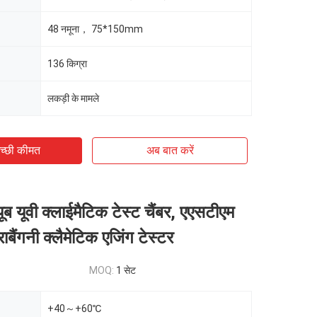
48 नमूना， 75*150mm
136 किग्रा
लकड़ी के मामले
च्छी कीमत
अब बात करें
ूब यूवी क्लाईमैटिक टेस्ट चैंबर, एएसटीएम
बैंगनी क्लैमेटिक एजिंग टेस्टर
MOQ:
1 सेट
+40～+60℃