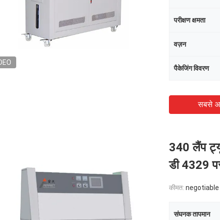
परीक्षण क्षमता
वज़न
DEO
पैकेजिंग विवरण
सबसे अ
340 लैंप ट्य
डी 4329 परा
कीमत:
negotiable
संघनक तापमान