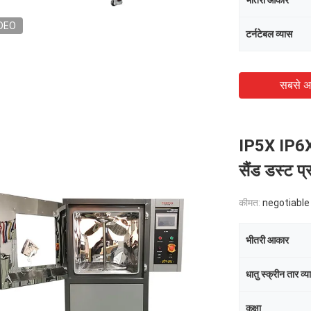
भीतरी आकार
DEO
टर्नटेबल व्यास
सबसे अ
IP5X IP6X 
सैंड डस्ट प
कीमत:
negotiable
भीतरी आकार
धातु स्क्रीन तार व्य
कक्षा