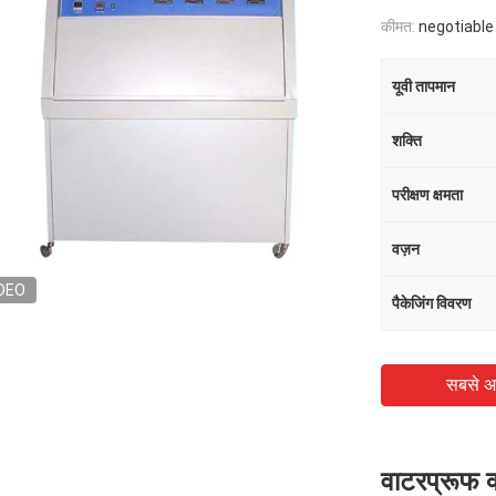
कीमत:
negotiable
यूवी तापमान
शक्ति
परीक्षण क्षमता
वज़न
DEO
पैकेजिंग विवरण
सबसे अ
वाटरप्रूफ क