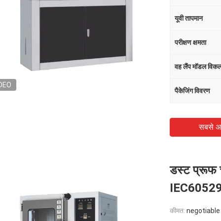
यूवी तापमान
परीक्षण क्षमता
वह लैंप मॉडल विकल
DEO
पैकेजिंग विवरण
सबसे अ
डस्ट प्रूफ च
IEC60529 ल
कीमत:
negotiable