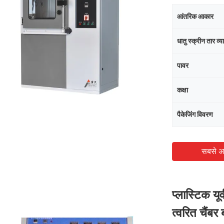
आंतरिक आकार
धातु स्क्रीन तार व्य
पावर
कक्षा
पैकेजिंग विवरण
सबसे अ
प्लास्टिक यू
त्वरित चैंबर