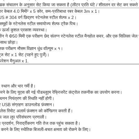
खिक संचालन के अनुसार सेट किया जा सकता है (लीटर प्रति घंटे / शीतलन दर सेट कर सकते ह
वर केबल 4.0 मिमी² x 5 कोर, कम-प्रतिबाधा रबर केबल 3m x 1।
S # 304 वर्ग छिद्रण स्टेनलेस स्टील शेल्फ x 2।
समूहों के स्टेनलेस स्टील समायोज्य शेल्फ ट्रैक पिच।
 ऊर्जा कुशल प्रकाश व्यवस्था।
ीन ने Փ50 मिमी एक परीक्षण छेद संलग्न स्टेनलेस स्टील मैनहोल कवर, और एक सिलिका जेल 
 साथ छोड़ा।
नक परीक्षण मौसम विज्ञान धुंध वॉल्यूम x १।
यूज सेट x 1 सेट (पहने हुए पुर्जे)।
रेशन मैनुअल x 1.
 स्थान और भार गर्मी है।
रने के लिए यूएस की नई पीडब्लूएम रेफ्रिजरेंट कंट्रोल तकनीक का उपयोग करना।
संघनन नियंत्रण की स्थिति नहीं होगी।
र USB संग्रहण डाउनलोड फ़ंक्शन।
ेस रिमोट अलार्म फ़ंक्शन को कॉन्फ़िगर करती हैं।
षय जल लूप परिसंचरण प्रणाली।
्रदर्शन, निरार्द्रीकरण गति तेज तक पहुंच सकता है।
्राप्त करने के लिए स्थैतिक बिजली-बचत क्षमता को रोकने के लिए।