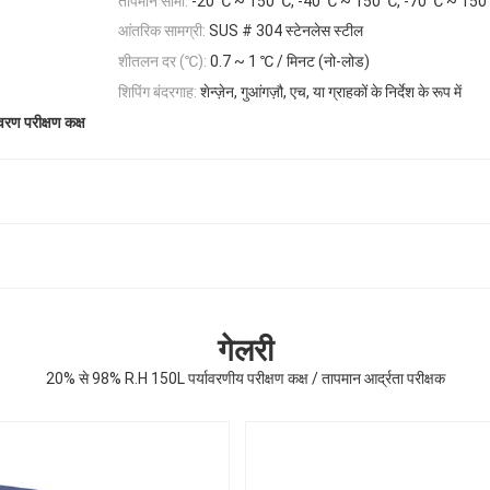
तापमान सीमा:
-20 ℃ ~ 150 ℃, -40 ℃ ~ 150 ℃, -70 ℃ ~ 150
आंतरिक सामग्री:
SUS # 304 स्टेनलेस स्टील
शीतलन दर (℃):
0.7 ~ 1 ℃ / मिनट (नो-लोड)
शिपिंग बंदरगाह:
शेन्ज़ेन, गुआंगज़ौ, एच, या ग्राहकों के निर्देश के रूप में
वरण परीक्षण कक्ष
गेलरी
20% से 98% R.H 150L पर्यावरणीय परीक्षण कक्ष / तापमान आर्द्रता परीक्षक