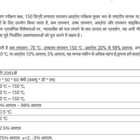
 परीक्षण कक्ष, 150 डिग्री लगातार तापमान आर्द्रता परीक्षक
मुख्य रूप से राष्ट्रीय मानक 
ं के लिए उपयोग किया जाता है, कम तापमान, उच्च तापमान, आर्द्रता और तापमान साइकिल
य प्रासंगिक विशेषताओं पर, न्यायाधीश को पता लगाने के बाद उत्पाद का प्रदर्शन, यह अभी 
 पूर्व निर्धारित आवश्यकताओं को पूरा करने में सक्षम है।
कती है
कम तापमान -70 ℃, उच्चतम तापमान 150 ℃, आर्द्रता 20% से 98% आरएच,
अगर
00 ℃, या आर्द्रता 10% आरएच, 5% आरएच, यह मानक मशीन से अधिक महंगा है,
कृपया हमें बताएं
टी-2091बी
 * 50 * 60 सेमी (डब्ल्यू * डी * एच)
0 ℃ ~ 150 ℃,
0 ℃ ~ 150 ℃,
0 ℃ ~ 150 ℃,
0% आरएच ~ 98% आरएच
 0.5 ℃
 2 ℃
 2.5% आरएच
 75% आरएच: ≤+2, -3% आरएच;