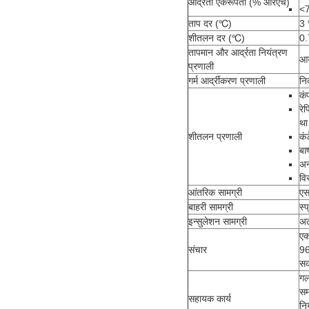
आर्द्रता एकरूपता (% आरएच)
<
ताप दर (℃)
3 
शीतलन दर (℃)
0.
तापमान और आर्द्रता नियंत्रण
आय
प्रणाली
गर्म आर्द्रीकरण प्रणाली
नि
कं
रे
था
शीतलन प्रणाली
कं
बा
अन
वि
आंतरिक सामग्री
एस
बाहरी सामग्री
स्
इन्सुलेशन सामग्री
अल
एक
संचार
96
सक
गल
सम
सहायक कार्य
नि