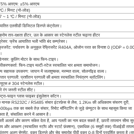
75% आरएच: ±5% आरएच
℃ / मिनट (नो-लोड)
7 ~ 1 ℃ / मिनट (नो-लोड)
ातित एलसीडी डिजिटल डिस्प्ले कंट्रोलर।
क्रोम तार-दक्षता हीटर, उल के आकार का स्टेनलेस स्टील चढ़ाना हीटर
प्रेसर: फ्रेंच आयातित भली भांति बंद कम्प्रेसर।
फ्रिजरेंट: पर्यावरण के अनुकूल रेफ्रिजरेंट R404A, ओजोन परत का विनाश 0 (ODP = 0.0
।
डेनसर: कूलिंग मोटर के साथ फिन-टाइप।
ष्पीकरणकर्ता: फिन-टाइप मल्टी-स्टेज स्वचालित भार क्षमता समायोजन।
्य सहायक उपकरण: जापान में जलशुष्कक, मरम्मत वाल्व, सोलनॉइड वाल्व।
स्तार प्रणाली: प्रशीतन प्रणाली की क्षमता स्वचालित नियंत्रण थ्रॉटलिंग।
यूएस # 304 स्टेनलेस स्टील।
प्रे रंग जस्ती स्टील शीट।
्ट्रा-फाइन ग्लास फाइबर इंसुलेशन कॉटन।
 मानक RS232C / RS485 संचार इंटरफ़ेस से लैस, 1.2Km की अधिकतम संचरण दूरी,
00bps तक का सबसे तेज़ संचार, रिमोट मॉनिटरिंग से जुड़े कंप्यूटर के साथ महसूस किया जा
ता है, संचालित करने में आसान है।
ती अलार्म और कारण संकेत देता है, आप गलती का नाम बदल सकते हैं, ऊपरी तापमान सीमा सुरक
य और आरक्षण (स्वचालित स्टॉप और स्टार्ट फ़ंक्शन), एकाधिक (6 समूहों तक) पीआईडी ​​​​तापम
यंत्रण अलग सेगमेंट, वक्र डिस्प्ले और सेव समारोह पीवी वक्र 0-8 दिनों प्रदर्शित करता है।त