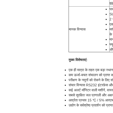
रै
पा
SU
2 
एक
मानक विन्यास
मश
के
मा
फ्
ऑप
मुख्य विशेषताएं
:
एक ही मात्रा के तहत एक बड़ा स्थान
कम ऊर्जा-बचत संचालन को प्राप्त क
परीक्षण के नमूनों को रोकने के लिए 
संचार विन्यास RS232 इंटरफ़ेस औ
कई अलर्ट मॉनिटर वाली मशीनें, वायरल
सबसे सुरक्षित जल प्रणाली और अक्
आर्द्रता प्रभाव 15 ℃ / 5% आरएच प
उद्योग के सर्वश्रेष्ठ प्रदर्शन को प