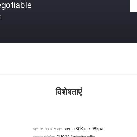
gotiable
त
विशेषताएं
पानी का दबाव डालना:
लगभग 80Kpa / 98kpa