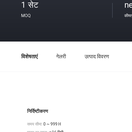
1 सेट
ne
MOQ
कीम
विशेषताएं
गेलरी
उत्पाद विवरण
निर्दिष्टीकरण
समय सीमा:
0 ~ 999 H