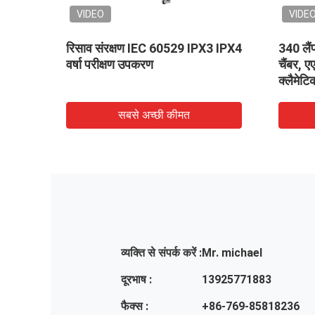
VIDEO
VIDE
ेस्ट
रिसाव संरक्षण IEC 60529 IPX3 IPX4
340 लैंप
लिए
वर्षा परीक्षण उपकरण
चैंबर, 
क्लैमेटि
सबसे अच्छी कीमत
व्यक्ति से संपर्क करें :
Mr. michael
दूरभाष :
13925771883
फैक्स :
+86-769-85818236