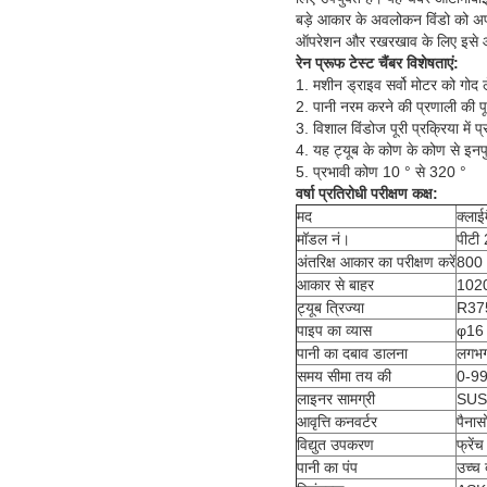
बड़े आकार के अवलोकन विंडो को अपन
ऑपरेशन और रखरखाव के लिए इसे 
रेन प्रूफ टेस्ट चैंबर विशेषताएं:
1. मशीन ड्राइव सर्वो मोटर को गोद लेत
2. पानी नरम करने की प्रणाली की पू
3. विशाल विंडोज पूरी प्रक्रिया में प्
4. यह ट्यूब के कोण के कोण से इन
5. प्रभावी कोण 10 ° से 320 °
वर्षा प्रतिरोधी परीक्षण कक्ष:
मद
क्लाई
मॉडल नं।
पीटी
अंतरिक्ष आकार का परीक्षण करें
800 
आकार से बाहर
1020
ट्यूब त्रिज्या
R375
पाइप का व्यास
φ16 
पानी का दबाव डालना
लगभ
समय सीमा तय की
0-9
लाइनर सामग्री
SUS3
आवृत्ति कनवर्टर
पैनासो
विद्युत उपकरण
फ्रें
पानी का पंप
उच्च 