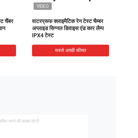
VIDEO
ट चैंबर
वाटरप्रूफ क्लाइमैटिक रेन टेस्ट चैम्बर
शेल सी
सान
अप्लाइड सिग्नल डिवाइस एंड कार लैम्प
चैंबर स
IPX4 टेस्ट
सबसे अच्छी कीमत