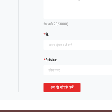
शेष वर्ण(
20
/3000)
से:
टेलीफोन:
अब से संपर्क करें