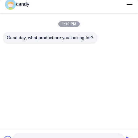
संपर्क
candy
1:10 PM
लोकप्रिय श्रेणियां
सभी
Good day, what product are you looking for?
तनाव परीक्षण मशीन
यूनिवर्सल टेस्टिंग मशीन
तनन परीक्षण मशीन
सामग्री परीक्षण मशीन
संपीड़न परीक्षण मशीन
आसंजन परीक्षण मशीन
पील शक्ति परीक्षक
पर्यावरण परीक्षण के चैम्बर
सदस्यता लें