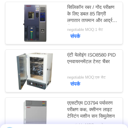
साइटमैप
सिलिकॉन रबर / गोंद परीक्षण
के लिए डबल 85 डिग्री
लगातार तापमान और आर्द्रता
PRIVACY
चैंबर
negotiable MOQ:1 सेट
POLICY
संपर्क
एंटी येलोइंग ISO8580 PID
एनवायरनमेंटल टेस्ट चैंबर
negotiable MOQ:एक सेट
संपर्क
एएसटीएम D3794 पर्यावरण
परीक्षण कक्ष, क्सीनन लाइट
टेस्टिंग मशीन सन सिमुलेशन
negotiable MOQ:एक सेट