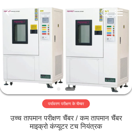
Perfect
International
Instruments
Co.,
Ltd.
All
Rights
Reserved.
घर
उत्पादों
वीडियो
वीआर
शो
पर्यावरण परीक्षण के चैम्बर
हमारे
उच्च तापमान परीक्षण चैंबर / कम तापमान चैंबर
बारे
माइक्रो कंप्यूटर टच नियंत्रक