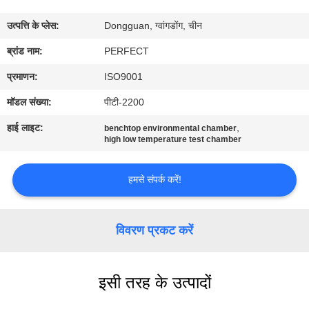
में
उत्पत्ति के प्लेस:
Dongguan, ग्वांगडोंग, चीन
कारखाना
ब्रांड नाम:
PERFECT
भ्रमण
प्रमाणन:
ISO9001
मॉडल संख्या:
पीटी-2200
गुणवत्ता
हाई लाइट:
,
benchtop environmental chamber
नियंत्रण
high low temperature test chamber
हमसे संपर्क करें!
एक
उद्धरण
विवरण प्रकट करें
का
अनुरोध
करें
इसी तरह के उत्पादों