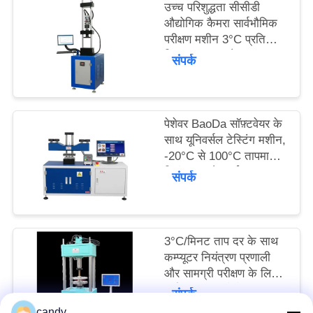
उच्च परिशुद्धता सीसीडी
साइटमैप
औद्योगिक कैमरा सार्वभौमिक
परीक्षण मशीन 3°C प्रति
मिनट ताप दर और बल
PRIVACY
संपर्क
सटीकता ±0.5% के साथ
POLICY
पेशेवर BaoDa सॉफ़्टवेयर के
साथ यूनिवर्सल टेस्टिंग मशीन,
-20°C से 100°C तापमान
नियंत्रण, और कई शटडाउन
संपर्क
तरीके
3°C/मिनट ताप दर के साथ
कम्प्यूटर नियंत्रण प्रणाली
और सामग्री परीक्षण के लिए
कई माप इकाइयों के साथ
संपर्क
सार्वभौमिक परीक्षण मशीन
candy