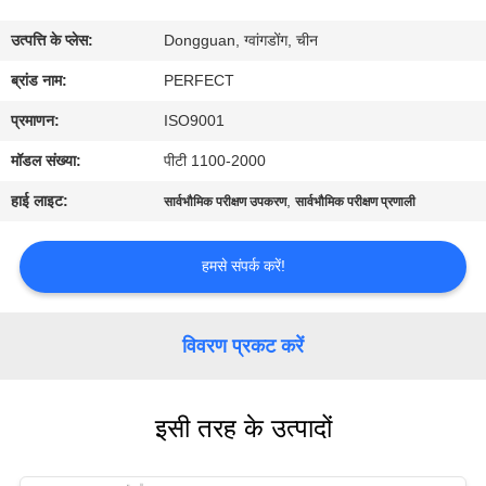
में
उत्पत्ति के प्लेस:
Dongguan, ग्वांगडोंग, चीन
कारखाना
ब्रांड नाम:
PERFECT
भ्रमण
प्रमाणन:
ISO9001
मॉडल संख्या:
पीटी 1100-2000
गुणवत्ता
हाई लाइट:
,
सार्वभौमिक परीक्षण उपकरण
सार्वभौमिक परीक्षण प्रणाली
नियंत्रण
हमसे संपर्क करें!
एक
उद्धरण
विवरण प्रकट करें
का
अनुरोध
इसी तरह के उत्पादों
करें