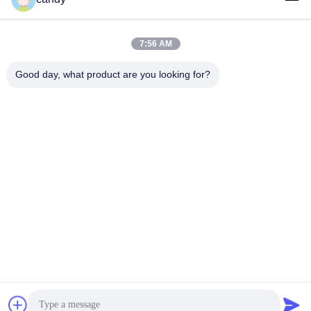
7:56 AM
लोकप्रिय श्रेणियां
सभी
Good day, what product are you looking for?
तनाव परीक्षण मशीन
यूनिवर्सल टेस्टिंग मशीन
तनन परीक्षण मशीन
सामग्री परीक्षण मशीन
संपीड़न परीक्षण मशीन
आसंजन परीक्षण मशीन
पील शक्ति परीक्षक
पर्यावरण परीक्षण के चैम्बर
सदस्यता लें