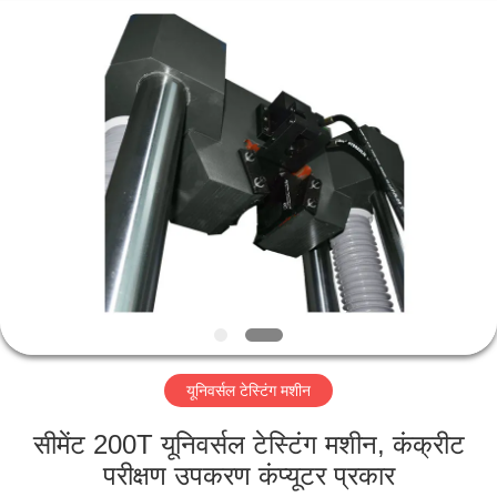
Perfect
International
Instruments
Co.,
Ltd.
All
Rights
Reserved.
घर
उत्पादों
वीडियो
वीआर
शो
यूनिवर्सल टेस्टिंग मशीन
हमारे
सीमेंट 200T यूनिवर्सल टेस्टिंग मशीन, कंक्रीट
बारे
परीक्षण उपकरण कंप्यूटर प्रकार