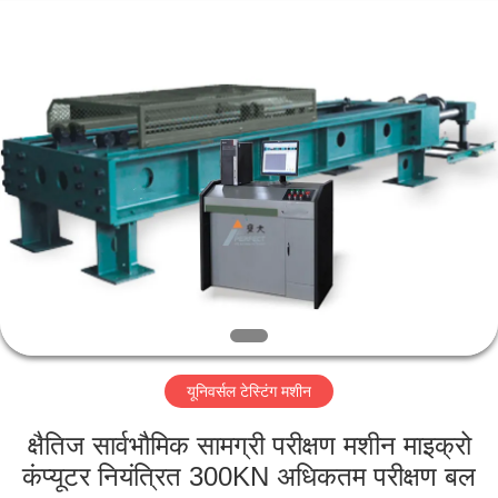
Perfect
International
Instruments
Co.,
Ltd.
All
Rights
Reserved.
घर
उत्पादों
वीडियो
वीआर
शो
यूनिवर्सल टेस्टिंग मशीन
हमारे
क्षैतिज सार्वभौमिक सामग्री परीक्षण मशीन माइक्रो
बारे
कंप्यूटर नियंत्रित 300KN अधिकतम परीक्षण बल