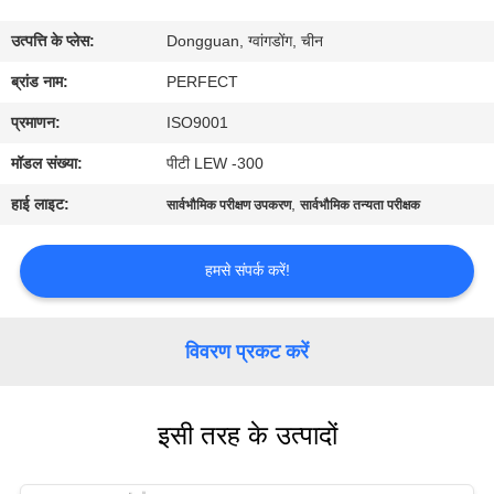
में
उत्पत्ति के प्लेस:
Dongguan, ग्वांगडोंग, चीन
कारखाना
ब्रांड नाम:
PERFECT
भ्रमण
प्रमाणन:
ISO9001
मॉडल संख्या:
पीटी LEW -300
गुणवत्ता
हाई लाइट:
,
सार्वभौमिक परीक्षण उपकरण
सार्वभौमिक तन्यता परीक्षक
नियंत्रण
हमसे संपर्क करें!
एक
उद्धरण
विवरण प्रकट करें
का
अनुरोध
इसी तरह के उत्पादों
करें