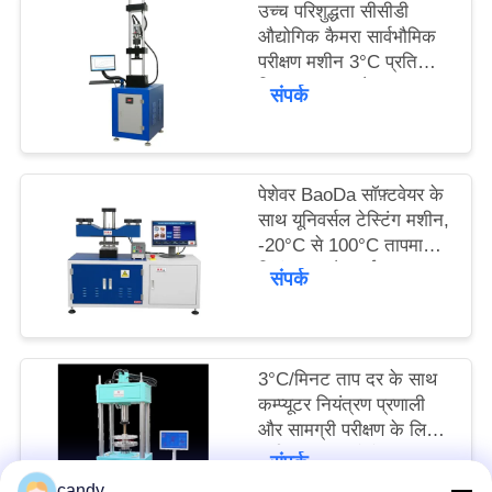
उच्च परिशुद्धता सीसीडी
साइटमैप
औद्योगिक कैमरा सार्वभौमिक
परीक्षण मशीन 3°C प्रति
मिनट ताप दर और बल
PRIVACY
संपर्क
सटीकता ±0.5% के साथ
POLICY
पेशेवर BaoDa सॉफ़्टवेयर के
साथ यूनिवर्सल टेस्टिंग मशीन,
-20°C से 100°C तापमान
नियंत्रण, और कई शटडाउन
संपर्क
तरीके
3°C/मिनट ताप दर के साथ
कम्प्यूटर नियंत्रण प्रणाली
और सामग्री परीक्षण के लिए
कई माप इकाइयों के साथ
संपर्क
सार्वभौमिक परीक्षण मशीन
candy