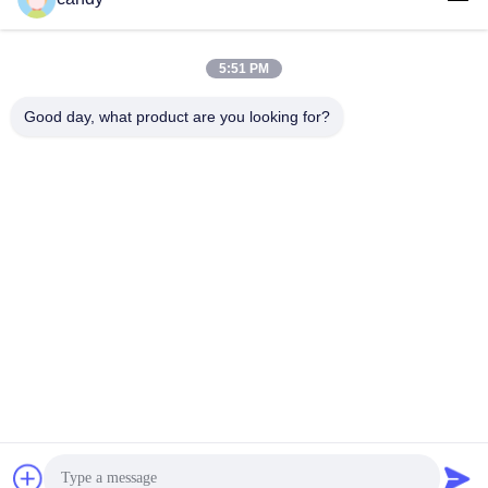
5:51 PM
लोकप्रिय श्रेणियां
सभी
Good day, what product are you looking for?
तनाव परीक्षण मशीन
यूनिवर्सल टेस्टिंग मशीन
तनन परीक्षण मशीन
सामग्री परीक्षण मशीन
संपीड़न परीक्षण मशीन
आसंजन परीक्षण मशीन
पील शक्ति परीक्षक
पर्यावरण परीक्षण के चैम्बर
सदस्यता लें