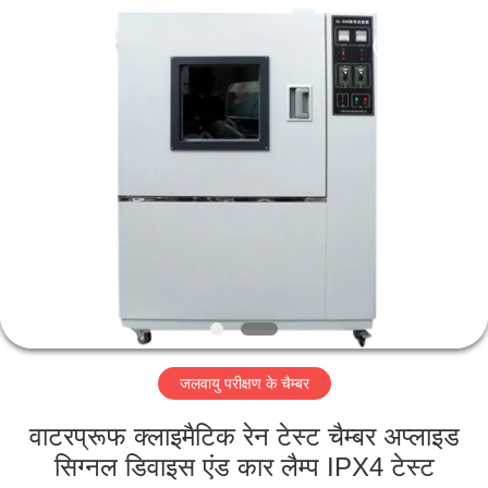
Perfect
International
Instruments
Co.,
Ltd.
All
Rights
Reserved.
घर
उत्पादों
वीडियो
वीआर
शो
जलवायु परीक्षण के चैम्बर
हमारे
वाटरप्रूफ क्लाइमैटिक रेन टेस्ट चैम्बर अप्लाइड
बारे
सिग्नल डिवाइस एंड कार लैम्प IPX4 टेस्ट