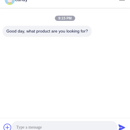
9:15 PM
लोकप्रिय श्रेणियां
सभी
Good day, what product are you looking for?
तनाव परीक्षण मशीन
यूनिवर्सल टेस्टिंग मशीन
तनन परीक्षण मशीन
सामग्री परीक्षण मशीन
संपीड़न परीक्षण मशीन
आसंजन परीक्षण मशीन
पील शक्ति परीक्षक
पर्यावरण परीक्षण के चैम्बर
सदस्यता लें