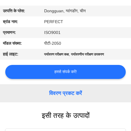
में
उत्पत्ति के प्लेस:
Dongguan, ग्वांगडोंग, चीन
कारखाना
ब्रांड नाम:
PERFECT
भ्रमण
प्रमाणन:
ISO9001
मॉडल संख्या:
पीटी-2050
गुणवत्ता
हाई लाइट:
,
पर्यावरण परीक्षण कक्ष
पर्यावरणीय परीक्षण उपकरण
नियंत्रण
हमसे संपर्क करें!
एक
उद्धरण
विवरण प्रकट करें
का
अनुरोध
इसी तरह के उत्पादों
करें