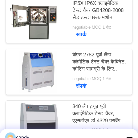
IP5X IP6X क्लाइमैटिक
साइटमैप
टेस्ट चैंबर GB4208-2008
सैंड डस्ट प्रूफ मशीन
PRIVACY
negotiable MOQ:1 सेट
संपर्क
POLICY
बीएस 2782 यूवी लैम्प
क्लेमैटिक टेस्ट चैंबर कैबिनेट,
कोटिंग सामग्री के लिए
पर्यावरण चैंबर
negotiable MOQ:1 सेट
संपर्क
340 लैंप ट्यूब यूवी
क्लाईमैटिक टेस्ट चैंबर,
एएसटीएम डी 4329 पराबैंगनी
क्लैमेटिक एजिंग टेस्टर
negotiable MOQ:1 सेट
संपर्क
candy