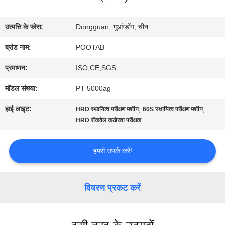
बारे
उत्पत्ति के प्लेस:
Dongguan, गुआंग्डोंग, चीन
में
ब्रांड नाम:
POOTAB
प्रमाणन:
ISO,CE,SGS
कारखाना
मॉडल संख्या:
PT-5000ag
भ्रमण
हाई लाइट:
,
,
HRD स्थायित्व परीक्षण मशीन
60S स्थायित्व परीक्षण मशीन
HRD रॉकवेल कठोरता परीक्षक
गुणवत्ता
हमसे संपर्क करें!
नियंत्रण
विवरण प्रकट करें
एक
उद्धरण