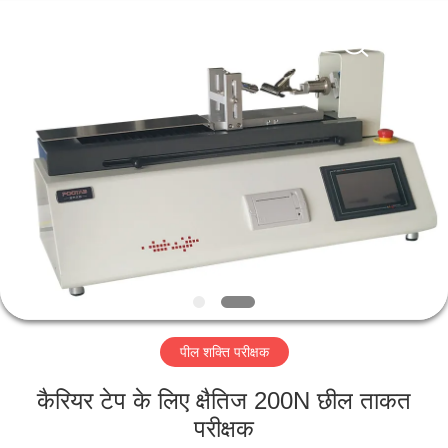
Perfect
International
Instruments
Co.,
Ltd.
All
Rights
Reserved.
घर
उत्पादों
वीडियो
वीआर
शो
पील शक्ति परीक्षक
हमारे
कैरियर टेप के लिए क्षैतिज 200N छील ताकत
बारे
परीक्षक