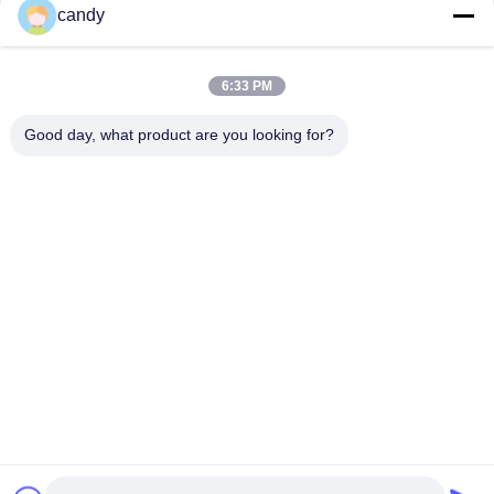
संपर्क
candy
6:33 PM
लोकप्रिय श्रेणियां
सभी
Good day, what product are you looking for?
तनाव परीक्षण मशीन
यूनिवर्सल टेस्टिंग मशीन
तनन परीक्षण मशीन
सामग्री परीक्षण मशीन
संपीड़न परीक्षण मशीन
आसंजन परीक्षण मशीन
पील शक्ति परीक्षक
पर्यावरण परीक्षण के चैम्बर
सदस्यता लें