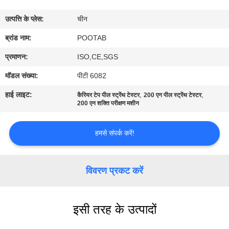
में
उत्पत्ति के प्लेस:
चीन
कारखाना
ब्रांड नाम:
POOTAB
भ्रमण
प्रमाणन:
ISO,CE,SGS
मॉडल संख्या:
पीटी 6082
गुणवत्ता
हाई लाइट:
,
,
कैरियर टेप पील स्ट्रेंथ टेस्टर
200 एन पील स्ट्रेंथ टेस्टर
नियंत्रण
200 एन शक्ति परीक्षण मशीन
हमसे संपर्क करें!
एक
उद्धरण
विवरण प्रकट करें
का
अनुरोध
करें
इसी तरह के उत्पादों