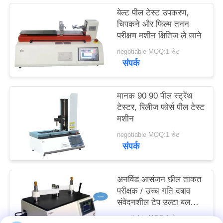
साइटमैप
बेल्ट पील टेस्ट उपकरण,
चिपकने और फिल्म तनन
परीक्षण मशीन क्षितिज ले जाने
PRIVACY
negotiable MOQ:1 सेट
POLICY
संपर्क
मानक 90 90 पील स्ट्रेंथ
टेस्टर, रिलीज फोर्स पील टेस्ट
मशीन
negotiable MOQ:1 सेट
संपर्क
अनविंड आसंजन छील ताकत
परीक्षक / उच्च गति दबाव
संवेदनशील टेप उल्टा बल
परीक्षक
negotiable MOQ:1 सेट