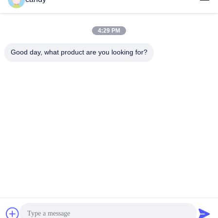
4:29 PM
लोकप्रिय श्रेणियां
सभी
Good day, what product are you looking for?
तनाव परीक्षण मशीन
यूनिवर्सल टेस्टिंग मशीन
तनन परीक्षण मशीन
सामग्री परीक्षण मशीन
संपीड़न परीक्षण मशीन
आसंजन परीक्षण मशीन
पील शक्ति परीक्षक
पर्यावरण परीक्षण के चैम्बर
सदस्यता लें