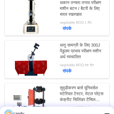
थकान तन्यता तनाव परीक्षण
साइटमैप
मशीन बटन / बैटरी के लिए
सरल रखरखाव
PRIVACY
negotiable MOQ:1 सेट
संपर्क
POLICY
धातु सामग्री के लिए 300J
पेंडुलम प्रभाव परीक्षण मशीन
अर्ध स्वचालित
negotiable MOQ:एक सेट
संपर्क
सुदृढीकरण बार्स यूनिवर्सल
मटेरियल टेस्टर, मेटल प्लेट्स
कंक्रीट सिलिंडर टेंसिल
कंप्रेस टेस्टिंग उपकरण
negotiable MOQ:1 सेट
संपर्क
candy