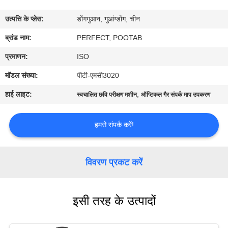
में
उत्पत्ति के प्लेस:
डोंगगुआन, गुआंग्डोंग, चीन
कारखाना
ब्रांड नाम:
PERFECT, POOTAB
भ्रमण
प्रमाणन:
ISO
मॉडल संख्या:
पीटी-एमसी3020
गुणवत्ता
हाई लाइट:
,
स्वचालित छवि परीक्षण मशीन
ऑप्टिकल गैर संपर्क माप उपकरण
नियंत्रण
हमसे संपर्क करें!
एक
उद्धरण
विवरण प्रकट करें
का
अनुरोध
इसी तरह के उत्पादों
करें