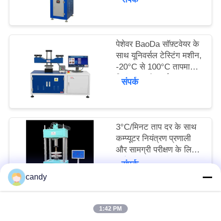
सटीकता ±0.5% के साथ
साइटमैप
PRIVACY
पेशेवर BaoDa सॉफ़्टवेयर के
साथ यूनिवर्सल टेस्टिंग मशीन,
POLICY
-20°C से 100°C तापमान
नियंत्रण, और कई शटडाउन
संपर्क
तरीके
3°C/मिनट ताप दर के साथ
कम्प्यूटर नियंत्रण प्रणाली
और सामग्री परीक्षण के लिए
कई माप इकाइयों के साथ
संपर्क
सार्वभौमिक परीक्षण मशीन
candy
1:42 PM
लोकप्रिय श्रेणियां
सभी