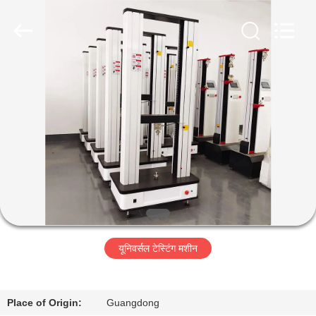
Perfect
International
Instruments
Co.,
Ltd.
All
Rights
Reserved.
घर
उत्पादों
वीडियो
वीआर
शो
यूनिवर्सल टेस्टिंग मशीन
हमारे
बारे
Place of Origin:
Guangdong