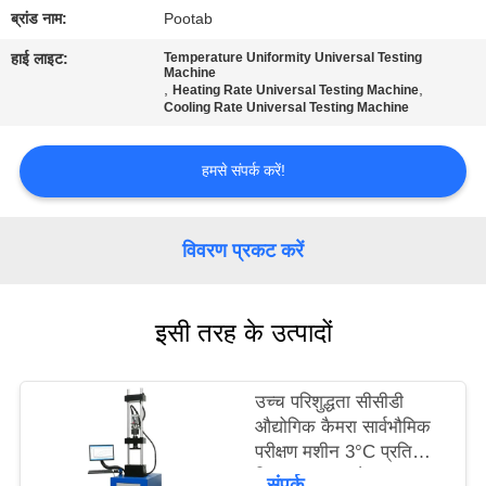
में
ब्रांड नाम:
Pootab
हाई लाइट:
Temperature Uniformity Universal Testing
Machine
कारखाना
,
,
Heating Rate Universal Testing Machine
Cooling Rate Universal Testing Machine
भ्रमण
हमसे संपर्क करें!
गुणवत्ता
नियंत्रण
विवरण प्रकट करें
एक
उद्धरण
इसी तरह के उत्पादों
का
अनुरोध
उच्च परिशुद्धता सीसीडी
औद्योगिक कैमरा सार्वभौमिक
करें
परीक्षण मशीन 3°C प्रति
मिनट ताप दर और बल
संपर्क