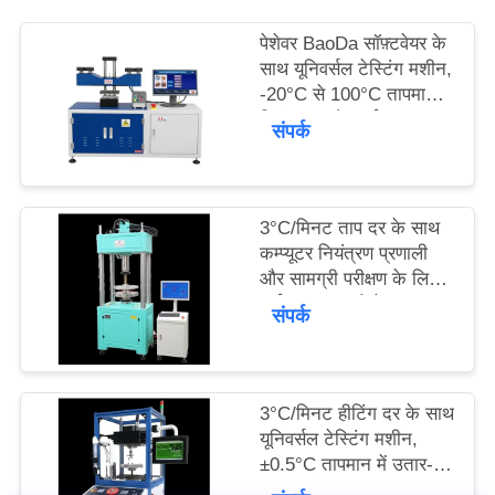
का
पेशेवर BaoDa सॉफ़्टवेयर के
अनुरोध
साथ यूनिवर्सल टेस्टिंग मशीन,
-20°C से 100°C तापमान
करें
नियंत्रण, और कई शटडाउन
संपर्क
तरीके
साइटमैप
3°C/मिनट ताप दर के साथ
कम्प्यूटर नियंत्रण प्रणाली
PRIVACY
और सामग्री परीक्षण के लिए
कई माप इकाइयों के साथ
संपर्क
POLICY
सार्वभौमिक परीक्षण मशीन
3°C/मिनट हीटिंग दर के साथ
यूनिवर्सल टेस्टिंग मशीन,
±0.5°C तापमान में उतार-
चढ़ाव, और उच्च-सटीक