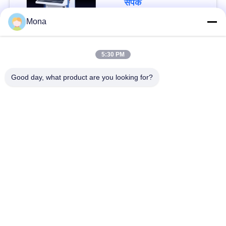
संपर्क
CCD औद्योगिक कैमरा
Mona
5:30 PM
लोकप्रिय श्रेणियां
सभी
Good day, what product are you looking for?
तनाव परीक्षण मशीन
यूनिवर्सल टेस्टिंग मशीन
तनन परीक्षण मशीन
सामग्री परीक्षण मशीन
संपीड़न परीक्षण मशीन
आसंजन परीक्षण मशीन
पील शक्ति परीक्षक
पर्यावरण परीक्षण के चैम्बर