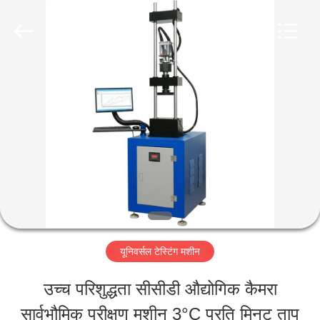
Perfect
International
Instruments
Co.,
Ltd.
All
घर
Rights
Reserved.
उत्पादों
वीडियो
वीआर
यूनिवर्सल टेस्टिंग मशीन
शो
उच्च परिशुद्धता सीसीडी औद्योगिक कैमरा
सार्वभौमिक परीक्षण मशीन 3°C प्रति मिनट ताप
हमारे