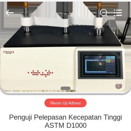
Perfect
International
Instruments
Co.,
Ltd.
All
Rights
Reserved.
RUMAH
PRODUK
VIDEO
PERTUNJUKAN
VR
Mesin Uji Adhesi
TENTANG
Penguji Pelepasan Kecepatan Tinggi
KAMI
ASTM D1000