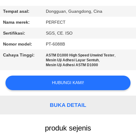
TUR
Tempat asal:
Dongguan, Guangdong, Cina
PABRIK
Nama merek:
PERFECT
Sertifikasi:
SGS, CE. ISO
KONTROL
Nomor model:
PT-6088B
KUALITAS
Cahaya Tinggi:
,
ASTM D1000 High Speed ​​Unwind Tester
,
Mesin Uji Adhesi Layar Sentuh
Mesin Uji Adhesi ASTM D1000
PERMINTAAN
PENAWARAN
HUBUNGI KAMI!
SITEMAP
BUKA DETAIL
PRIVACY
POLICY
produk sejenis