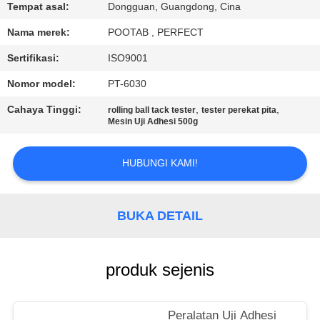
Tempat asal:
Dongguan, Guangdong, Cina
TUR
Nama merek:
POOTAB , PERFECT
PABRIK
Sertifikasi:
ISO9001
Nomor model:
PT-6030
KONTROL
Cahaya Tinggi:
,
,
rolling ball tack tester
tester perekat pita
KUALITAS
Mesin Uji Adhesi 500g
PERMINTAAN
HUBUNGI KAMI!
PENAWARAN
BUKA DETAIL
SITEMAP
produk sejenis
PRIVACY
POLICY
Peralatan Uji Adhesi