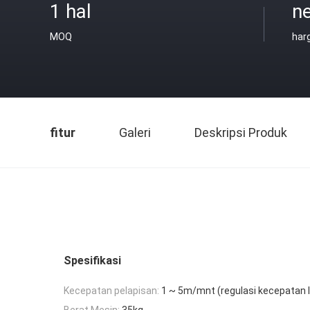
1 hal
ne
MOQ
har
fitur
Galeri
Deskripsi Produk
Spesifikasi
Kecepatan pelapisan:
1 ~ 5m/mnt (regulasi kecepatan li
Berat Mesin:
35kg