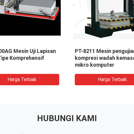
m Mesin
PTX-300L Small Roll To Roll
PT-
d
Coating Testing Machine
Ke
chine
Mesin pengujian lapisan kecil
16
Harga Terbaik
HUBUNGI KAMI