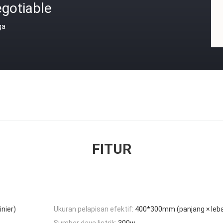
gotiable
ga
FITUR
nier)
Ukuran pelapisan efektif:
400*300mm (panjang × leba
Sumber daya listrik:
300w