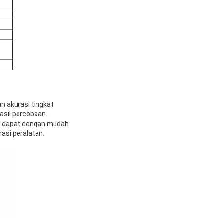
an akurasi tingkat
sil percobaan.
or dapat dengan mudah
asi peralatan.