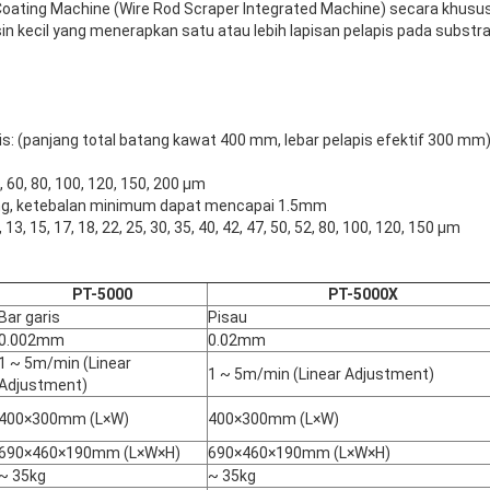
oating Machine (Wire Rod Scraper Integrated Machine) secara khusus
sin kecil yang menerapkan satu atau lebih lapisan pelapis pada subst
is: (panjang total batang kawat 400 mm, lebar pelapis efektif 300 mm
50, 60, 80, 100, 120, 150, 200 μm
ng, ketebalan minimum dapat mencapai 1.5mm
 12, 13, 15, 17, 18, 22, 25, 30, 35, 40, 42, 47, 50, 52, 80, 100, 120, 150 μm
PT-5000
PT-5000X
Bar garis
Pisau
0.002mm
0.02mm
1 ~ 5m/min (Linear
1 ~ 5m/min (Linear Adjustment)
Adjustment)
400×300mm (L×W)
400×300mm (L×W)
690×460×190mm (L×W×H)
690×460×190mm (L×W×H)
~ 35kg
~ 35kg