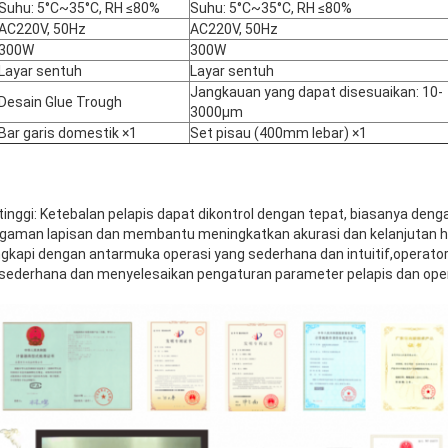
Suhu: 5°C~35°C, RH ≤80%
Suhu: 5°C~35°C, RH ≤80%
AC220V, 50Hz
AC220V, 50Hz
300W
300W
Layar sentuh
Layar sentuh
Jangkauan yang dapat disesuaikan: 10-
Desain Glue Trough
3000μm
Bar garis domestik ×1
Set pisau (400mm lebar) ×1
tinggi: Ketebalan pelapis dapat dikontrol dengan tepat, biasanya deng
aman lapisan dan membantu meningkatkan akurasi dan kelanjutan ha
ngkapi dengan antarmuka operasi yang sederhana dan intuitif,operat
 sederhana dan menyelesaikan pengaturan parameter pelapis dan oper