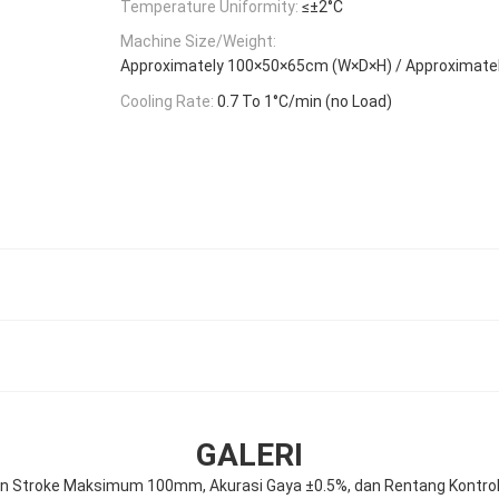
Temperature Uniformity:
≤±2°C
Machine Size/Weight:
Approximately 100×50×65cm (W×D×H) / Approximate
Cooling Rate:
0.7 To 1°C/min (no Load)
GALERI
gan Stroke Maksimum 100mm, Akurasi Gaya ±0.5%, dan Rentang Kontrol