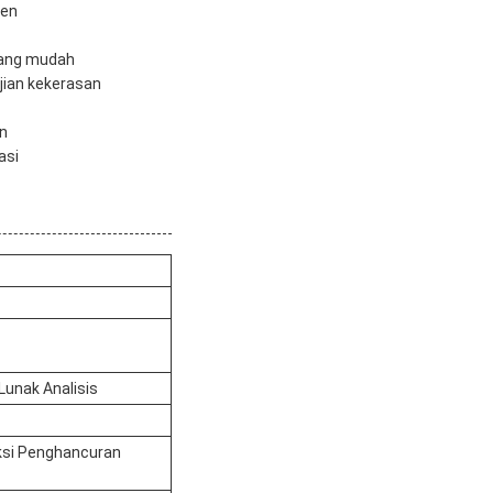
ien
yang mudah
jian kekerasan
an
asi
Lunak Analisis
eksi Penghancuran