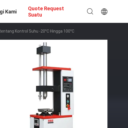
Quote Request
gi Kami
Suatu
entang Kontrol Suhu -20°C Hingga 100°C