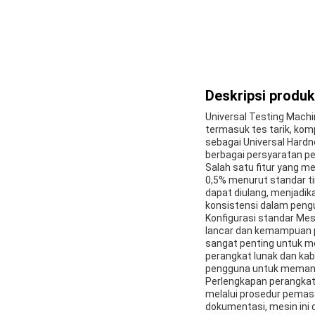
Deskripsi produk
Universal Testing Machi
termasuk tes tarik, komp
sebagai Universal Hard
berbagai persyaratan pen
Salah satu fitur yang men
0,5% menurut standar ti
dapat diulang, menjadik
konsistensi dalam pengu
Konfigurasi standar Mes
lancar dan kemampuan p
sangat penting untuk m
perangkat lunak dan ka
pengguna untuk memanta
Perlengkapan perangkat 
melalui prosedur pemas
dokumentasi, mesin ini