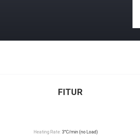
FITUR
Heating Rate:
3°C/min (no Load)