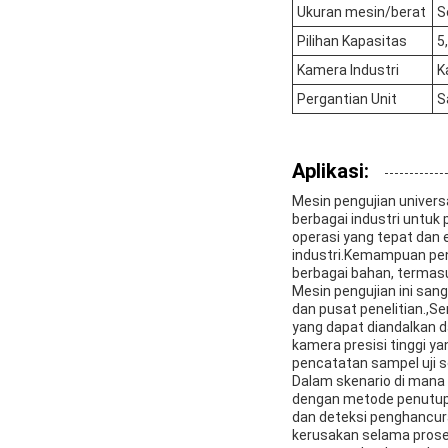
Ukuran mesin/berat
S
Pilihan Kapasitas
5
Kamera Industri
K
Pergantian Unit
S
Aplikasi:
Mesin pengujian univers
berbagai industri untuk
operasi yang tepat dan e
industri.Kemampuan pen
berbagai bahan, termasu
Mesin pengujian ini san
dan pusat penelitian.,Se
yang dapat diandalkan d
kamera presisi tinggi y
pencatatan sampel uji se
Dalam skenario di mana 
dengan metode penutupa
dan deteksi penghancura
kerusakan selama prose