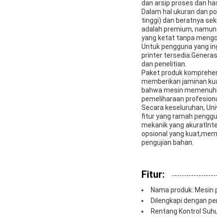
dan arsip proses dan has
Dalam hal ukuran dan po
tinggi) dan beratnya se
adalah premium, namun 
yang ketat tanpa mengo
Untuk pengguna yang ing
printer tersedia.Generas
dan penelitian.
Paket produk komprehens
memberikan jaminan kua
bahwa mesin memenuhi s
pemeliharaan profesion
Secara keseluruhan, Uni
fitur yang ramah penggu
mekanik yang akuratInte
opsional yang kuat,mem
pengujian bahan.
Fitur:
Nama produk: Mesin p
Dilengkapi dengan pe
Rentang Kontrol Suh