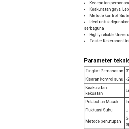
Kecepatan pemanasan
Keakuratan gaya: Lebi
Metode kontrol: Sis
Ideal untuk digunak
serbaguna
Highly reliable Univ
Tester Kekerasan Uni
Parameter teknis
Tingkat Pemanasan
3
Kisaran kontrol suhu
-
Keakuratan
L
kekuatan
Pelabuhan Masuk
I
Fluktuasi Suhu
±
S
Metode penutupan
s