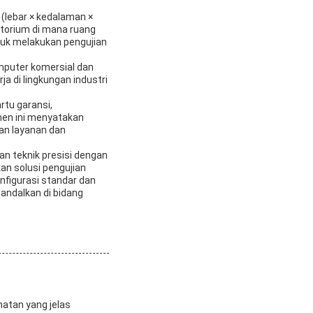
 (lebar × kedalaman ×
atorium di mana ruang
tuk melakukan pengujian
mputer komersial dan
ja di lingkungan industri
rtu garansi,
men ini menyatakan
an layanan dan
an teknik presisi dengan
an solusi pengujian
nfigurasi standar dan
andalkan di bidang
atan yang jelas