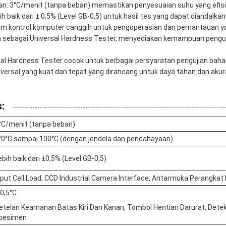
: 3°C/menit (tanpa beban) memastikan penyesuaian suhu yang efis
h baik dari ± 0,5% (Level GB-0,5) untuk hasil tes yang dapat diandalkan
tem kontrol komputer canggih untuk pengoperasian dan pemantauan 
an sebagai Universal Hardness Tester, menyediakan kemampuan pengu
ersal Hardness Tester cocok untuk berbagai persyaratan pengujian bah
versal yang kuat dan tepat yang dirancang untuk daya tahan dan akur
:
°C/menit (tanpa beban)
20°C sampai 100°C (dengan jendela dan pencahayaan)
ebih baik dari ±0,5% (Level GB-0,5)
nput Cell Load, CCD Industrial Camera Interface, Antarmuka Perangkat 
 0,5°C
etelan Keamanan Batas Kiri Dan Kanan, Tombol Hentian Darurat, Det
pesimen