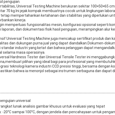
il pengujian.
rtabilitas, Universal Testing Machine berukuran sekitar 100×50×65 cm
kitar 70 kg.Ini jejak kompak membuatnya cocok untuk lingkungan labor
tetap mempertahankan ketahanan dan stabilitas yang diperlukan un
rbankan kinerja.
in memperluas fungsionalitas mesin, konfigurasi opsional seperti ko
i laporan, dan dokumentasi fisik hasil pengujian, merampingkan alur ker
if Universal Testing Machine juga mencakup sertifikat produk dan ka
litas dan dukungan purna jual yang dapat diandalkan.Dokumen-doku
tandar industri yang ketat dan bahwa pelanggan dapat mengandalk
al selama masa operasinya.
versal Hardness Tester dan Universal Tensile Tester ini menggabungk
na,membuat pilihan yang ideal bagi para profesional yang membutuhk
grasi teknologi kamera industri CCD presisi tinggi, bersama dengan ko
astikan bahwa ia menonjol sebagai instrumen serbaguna dan dapat di
engujian universal
rangkat lunak analisis gambar khusus untuk evaluasi yang tepat
u: -20°C sampai 100°C, dengan jendela dan pencahayaan untuk pengam