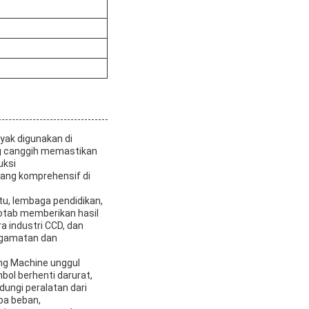
yak digunakan di
ang canggih memastikan
uksi
ang komprehensif di
tu, lembaga pendidikan,
Pootab memberikan hasil
a industri CCD, dan
engamatan dan
ing Machine unggul
ol berhenti darurat,
ungi peralatan dari
pa beban,