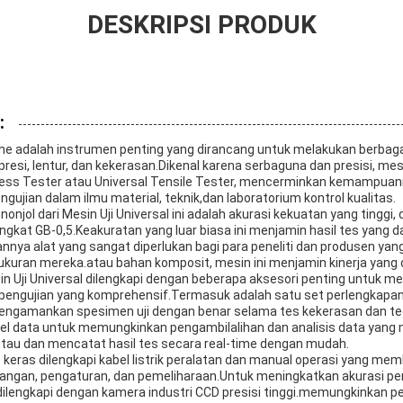
DESKRIPSI PRODUK
:
ne adalah instrumen penting yang dirancang untuk melakukan berbaga
resi, lentur, dan kekerasan.Dikenal karena serbaguna dan presisi, mesi
ness Tester atau Universal Tensile Tester, mencerminkan kemampua
gujian dalam ilmu material, teknik,dan laboratorium kontrol kualitas.
onjol dari Mesin Uji Universal ini adalah akurasi kekuatan yang tinggi, din
ngkat GB-0,5.Keakuratan yang luar biasa ini menjamin hasil tes yang 
annya alat yang sangat diperlukan bagi para peneliti dan produsen yan
kuran mereka.atau bahan komposit, mesin ini menjamin kinerja yang 
in Uji Universal dilengkapi dengan beberapa aksesori penting untuk me
engujian yang komprehensif.Termasuk adalah satu set perlengkapan
engamankan spesimen uji dengan benar selama tes kekerasan dan te
bel data untuk memungkinkan pengambilalihan dan analisis data yan
u dan mencatat hasil tes secara real-time dengan mudah.
keras dilengkapi kabel listrik peralatan dan manual operasi yang m
angan, pengaturan, dan pemeliharaan.Untuk meningkatkan akurasi pe
 dilengkapi dengan kamera industri CCD presisi tinggi.memungkinkan 