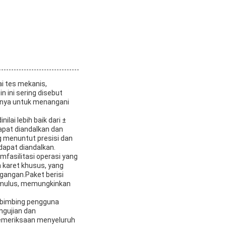
i tes mekanis,
n ini sering disebut
nnya untuk menangani
ilai lebih baik dari ±
dapat diandalkan dan
g menuntut presisi dan
dapat diandalkan.
mfasilitasi operasi yang
 karet khusus, yang
gangan.Paket berisi
g mulus, memungkinkan
embimbing pengguna
ngujian dan
pemeriksaan menyeluruh