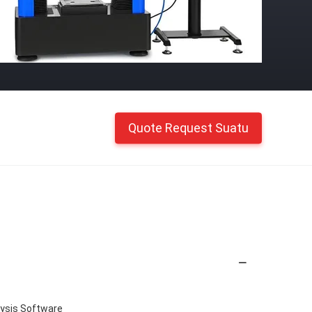
Quote Request Suatu
alysis Software