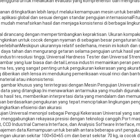
ngguna untuk melakukan evaluasi yang komprehensif dan menghasilk
manan ditingkatkan lebih lanjut melalui kemampuan mesin untuk beral
 aplikasi global dan sesuai dengan standar pengujian internasionalFi
mudah menafsirkan hasil dan menjaga konsistensi di berbagai lingku
sal dirancang dengan mempertimbangkan kepraktisan. Ukuran kompakny
ngkinkan untuk cocok dengan nyaman di sebagian besar pengaturan l
rlebihanMeskipun ukurannya relatif sederhana, mesin ini kokoh dan st
daya tahan dan mengurangi getaran selama pengujian untuk hasil yang
industri resolusi tinggi, Universal Hardness Tester dan Universal Stren
ambar yang luar biasa dan detail.Lensa industri memainkan peran p
ma tes, yang sangat penting untuk pengukuran kekerasan yang akurat 
 diberikan oleh lensa ini mendukung pemeriksaan visual rinci dan ban
aterial atau inkonsistensi.
s gambar khusus yang terintegrasi dengan Mesin Pengujian Universal i
s data yang ditangkap.Ini menawarkan antarmuka yang mudah digun
s hasil tes, memberikan interpretasi data yang mendalam dan mem
n berdasarkan pengukuran yang tepat.menciptakan lingkungan peng
gkatkan efisiensi dan akurasi.
jian Universal menonjol sebagai Penguji Kekerasan Universal yang s
g menggabungkan rekayasa presisi dengan teknologi canggih.Port ma
t, CCD Industrial Camera Interface, dan Analysis Software Interface,
ajemen data.Kemampuan untuk beralih antara beberapa unit penguk
an ukuran sekitar 100×50×65 cm dan berat sekitar 70 kg, ia cocok d