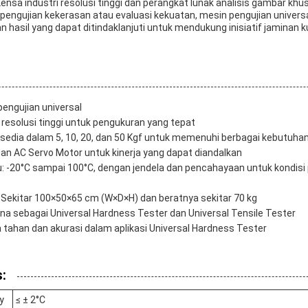
nsa industri resolusi tinggi dan perangkat lunak analisis gambar kh
pengujian kekerasan atau evaluasi kekuatan, mesin pengujian univers
an hasil yang dapat ditindaklanjuti untuk mendukung inisiatif jaminan k
engujian universal
 resolusi tinggi untuk pengukuran yang tepat
ersedia dalam 5, 10, 20, dan 50 Kgf untuk memenuhi berbagai kebutuha
gan AC Servo Motor untuk kinerja yang dapat diandalkan
: -20°C sampai 100°C, dengan jendela dan pencahayaan untuk kondisi
Sekitar 100×50×65 cm (W×D×H) dan beratnya sekitar 70 kg
 sebagai Universal Hardness Tester dan Universal Tensile Tester
 tahan dan akurasi dalam aplikasi Universal Hardness Tester
:
y
≤ ± 2°C