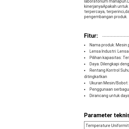
laboratorium manapun.Le
kinerjanyaApakah untuk 
terpercaya, terperinci,d
pengembangan produk.
Fitur:
Nama produk: Mesin p
Lensa Industri: Lensa
Pilihan kapasitas: T
Daya: Dilengkapi den
Rentang Kontrol Suhu
ditingkatkan
Ukuran Mesin/Bobot: 
Penggunaan serbaguna
Dirancang untuk daya
Parameter teknis
Temperature Uniformit