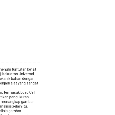
menuhi tuntutan ketat
i Kekuatan Universal,
ekanik bahan dengan
enjadi alat yang sangat
an, termasuk Load Cell
astikan pengukuran
uk menangkap gambar
alisisSelain itu,
alisis gambar