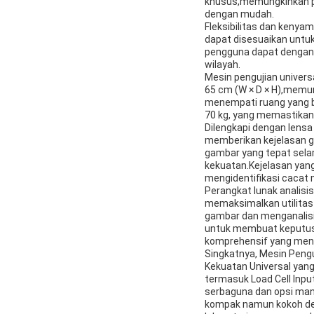
khusus,memungkinkan pe
dengan mudah.
Fleksibilitas dan kenya
dapat disesuaikan untuk
pengguna dapat dengan 
wilayah.
Mesin pengujian univer
65 cm (W × D × H),memu
menempati ruang yang be
70 kg, yang memastikan 
Dilengkapi dengan lensa 
memberikan kejelasan g
gambar yang tepat sela
kekuatan.Kejelasan yang
mengidentifikasi cacat m
Perangkat lunak analisi
memaksimalkan utilita
gambar dan menganalisi
untuk membuat keputusa
komprehensif yang menin
Singkatnya, Mesin Pengu
Kekuatan Universal yan
termasuk Load Cell Inpu
serbaguna dan opsi man
kompak namun kokoh deng