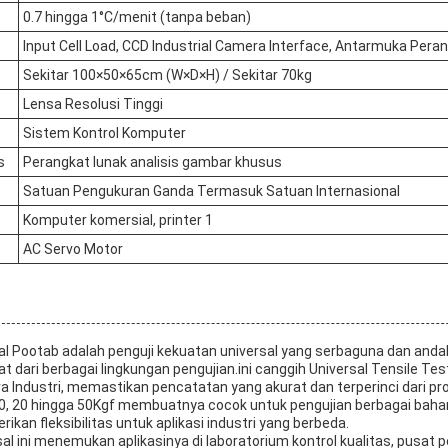
0.7 hingga 1°C/menit (tanpa beban)
Input Cell Load, CCD Industrial Camera Interface, Antarmuka Peran
Sekitar 100×50×65cm (W×D×H) / Sekitar 70kg
Lensa Resolusi Tinggi
Sistem Kontrol Komputer
s
Perangkat lunak analisis gambar khusus
Satuan Pengukuran Ganda Termasuk Satuan Internasional
Komputer komersial, printer 1
AC Servo Motor
al Pootab adalah penguji kekuatan universal yang serbaguna dan anda
 dari berbagai lingkungan pengujian.ini canggih Universal Tensile Tes
a Industri, memastikan pencatatan yang akurat dan terperinci dari pro
 10, 20 hingga 50Kgf membuatnya cocok untuk pengujian berbagai bahan
kan fleksibilitas untuk aplikasi industri yang berbeda.
l ini menemukan aplikasinya di laboratorium kontrol kualitas, pusat p