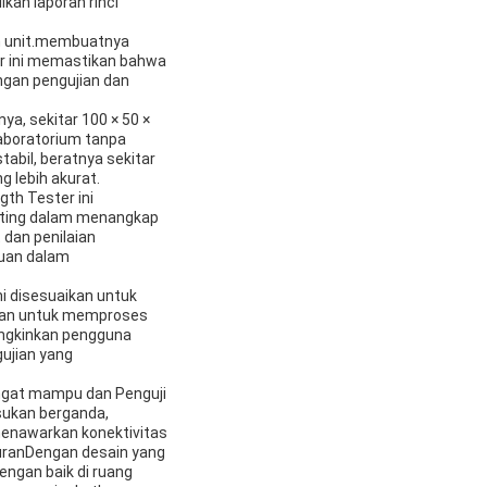
an laporan rinci
ih unit.membuatnya
tur ini memastikan bahwa
ngan pengujian dan
a, sekitar 100 × 50 ×
aboratorium tanpa
abil, beratnya sekitar
 lebih akurat.
gth Tester ini
enting dalam menangkap
dan penilaian
tuan dalam
ni disesuaikan untuk
akan untuk memproses
ungkinkan pengguna
ujian yang
angat mampu dan Penguji
sukan berganda,
 menawarkan konektivitas
uranDengan desain yang
engan baik di ruang