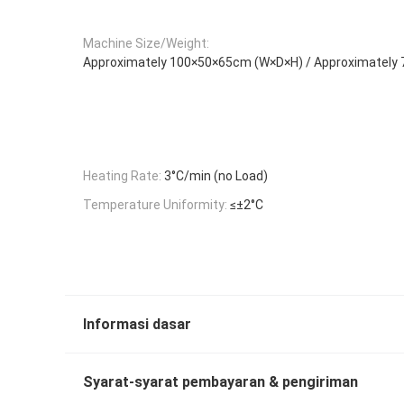
Machine Size/Weight:
Approximately 100×50×65cm (W×D×H) / Approximately 
Heating Rate:
3°C/min (no Load)
Temperature Uniformity:
≤±2°C
Informasi dasar
Syarat-syarat pembayaran & pengiriman