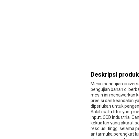
Deskripsi produk
Mesin pengujian univer
pengujian bahan di berba
mesin ini menawarkan 
presisi dan keandalan y
diperlukan untuk pengen
Salah satu fitur yang me
Input, CCD Industrial C
kekuatan yang akurat s
resolusi tinggi selama p
antarmuka perangkat lun