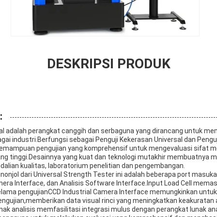
DESKRIPSI PRODUK
:
sal adalah perangkat canggih dan serbaguna yang dirancang untuk me
gai industri.Berfungsi sebagai Penguji Kekerasan Universal dan Penguj
kemampuan pengujian yang komprehensif untuk mengevaluasi sifat m
ang tinggi.Desainnya yang kuat dan teknologi mutakhir membuatnya m
dalian kualitas, laboratorium penelitian dan pengembangan.
nonjol dari Universal Strength Tester ini adalah beberapa port masuk
amera Interface, dan Analisis Software Interface.Input Load Cell mem
elama pengujianCCD Industrial Camera Interface memungkinkan unt
engujian,memberikan data visual rinci yang meningkatkan keakuratan an
ak analisis memfasilitasi integrasi mulus dengan perangkat lunak an