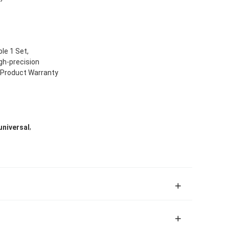
le 1 Set,
gh-precision
, Product Warranty
,
niversal