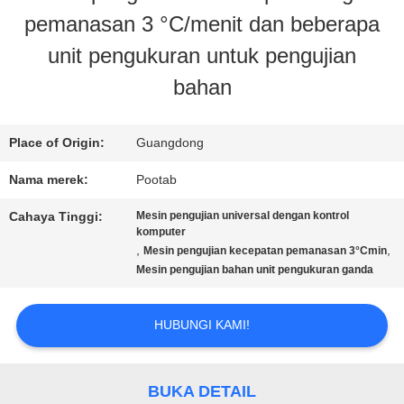
pemanasan 3 °C/menit dan beberapa
KAMI
unit pengukuran untuk pengujian
bahan
TUR
PABRIK
Place of Origin:
Guangdong
Nama merek:
Pootab
KONTROL
Cahaya Tinggi:
Mesin pengujian universal dengan kontrol
komputer
KUALITAS
,
,
Mesin pengujian kecepatan pemanasan 3°Cmin
Mesin pengujian bahan unit pengukuran ganda
PERMINTAAN
HUBUNGI KAMI!
PENAWARAN
BUKA DETAIL