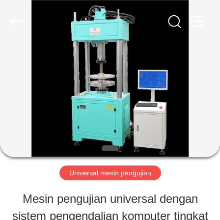
Perfect
International
Instruments
Co.,
Ltd.
All
RUMAH
Rights
Reserved.
PRODUK
VIDEO
PERTUNJUKAN
Universal mesin pengujian
VR
Mesin pengujian universal dengan
sistem pengendalian komputer tingkat
TENTANG