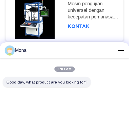
Mesin pengujian
universal dengan
kecepatan pemanasan
3°C/menit, fluktuasi
KONTAK
suhu ± 0,5°C, dan
kamera industri CCD
presisi tinggi
Mona
Bad Request
Semua
1:03 AM
Mesin Uji
Universal mesin
Good day, what product are you looking for?
Ketegangan
pengujian
Mesin uji tarik
mesin uji materi
mesin uji kompresi
Mesin Uji Adhesi