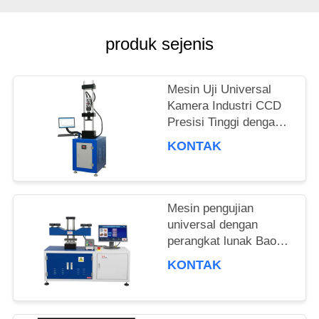
SITEMAP
produk sejenis
PRIVACY
POLICY
Mesin Uji Universal
Kamera Industri CCD
Presisi Tinggi dengan
Laju Pemanasan 3°C
KONTAK
per Menit dan Akurasi
Gaya ±0.5%
Mesin pengujian
universal dengan
perangkat lunak BaoDa
profesional, kontrol
KONTAK
suhu -20 °C sampai
100 °C, dan metode
penutupan ganda