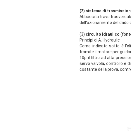
(2) sistema di trasmissio
Abbassi la trave trasversale
dell'azionamento del dado d
(3)
circuito idraulico
(fonte
Principi di A. Hydraulic
Come indicato sotto è l'ol
tramite il motore per guidar
10μ il filtro ad alta pressi
servo valvola, controllo e d
costante della prova, contr