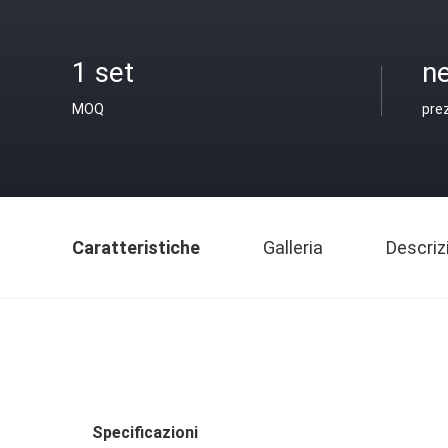
1 set
ne
MOQ
pre
Caratteristiche
Galleria
Descriz
Specificazioni