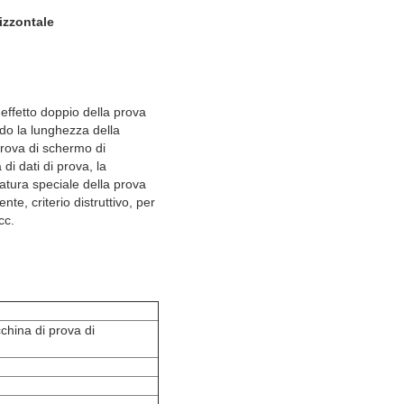
izzontale
 effetto doppio della prova
ndo la lunghezza della
prova di schermo di
di dati di prova, la
zatura speciale della prova
nte, criterio distruttivo, per
cc.
china di prova di