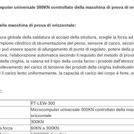
puter universale 300KN controllato della macchina di prova di or
ella macchina di prova di orizzontale:
ra globale della saldatura di acciaio della struttura, sceglie la forza ad
 campione cilindrico di strumentazione del perno, sensore di carico, seco
 può essere spazio di allungamento di punto di regolato, potere della 
ova, l'elaborazione automatica secondo il requisito del metodo di prova 
lla cinghia, la catena ed il tipo della corda fanno i prodotti dall'attrez
 sollevamento del carico di tensione dei prodotti della cinghia individualme
il carico lento uniformemente, la capacità di carico del corpo è forte, e
:
PT-LEW-300
Microcomputer universale 300KN controllato della mac
orizzontale
300KN
a forza
60KN a 300KN