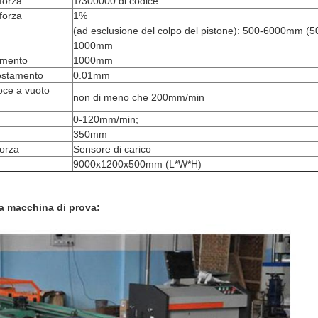
 forza
1/300000 di codice
 forza
1%
(ad esclusione del colpo del pistone): 500-6000mm 
1000mm
amento
1000mm
postamento
0.01mm
loce a vuoto
non di meno che 200mm/min
0-120mm/min;
350mm
forza
Sensore di carico
9000x1200x500mm (L*W*H)
la macchina di prova: