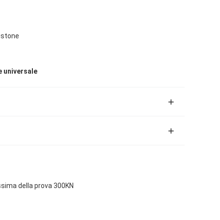
istone
e universale
assima della prova 300KN