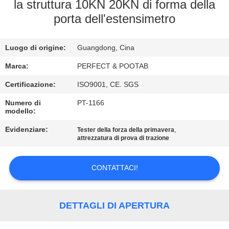
NOI
la struttura 10KN 20KN di forma della
porta dell'estensimetro
GIRO
Luogo di origine:
Guangdong, Cina
DELLA
FABBRICA
Marca:
PERFECT & POOTAB
Certificazione:
ISO9001, CE. SGS
CONTROLLO
Numero di
PT-1166
modello:
DI
Evidenziare:
,
Tester della forza della primavera
QUALITÀ
attrezzatura di prova di trazione
RICHIEDA
CONTATTACI!
UNA
CITAZIONE
DETTAGLI DI APERTURA