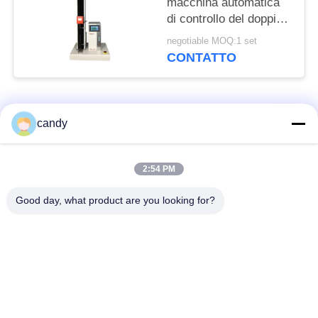
macchina automatica
di controllo del doppio
dell'esposizione della
negotiable MOQ:1 set
macchina di prova di
CONTATTO
accuratezza ±0.5%
doppia
Categorie popolari
Tutti
candy
macchina della prova
Macchina universale
2:54 PM
di trazione
di collaudo
Good day, what product are you looking for?
Macchina per prova
Macchina test tensile
materiali
Macchina di test di
Macchina di prova di
compressione
adesione