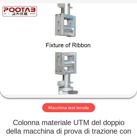
2026
Perfect
International
Instruments
Co.,
Ltd.
All
Rights
CASA
Reserved.
PRODOTTI
VIDEO
MANIFESTAZIONE
DI
VR
Macchina test tensile
Colonna materiale UTM del doppio
CIRCA
della macchina di prova di trazione con