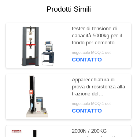
MAPPA
Prodotti Simili
DEL
SITO
tester di tensione di
capacità 5000kg per il
PRIVACY
tondo per cemento
armato d'acciaio,
POLICY
negotiable MOQ:1 set
macchina di prova di
CONTATTO
resistenza alla trazione
del cavo di cavo
Apparecchiatura di
prova di resistenza alla
trazione del
servomotore di CA per
negotiable MOQ:1 set
la tenuta medica delle
CONTATTO
maschere 10S
2000N / 200KG